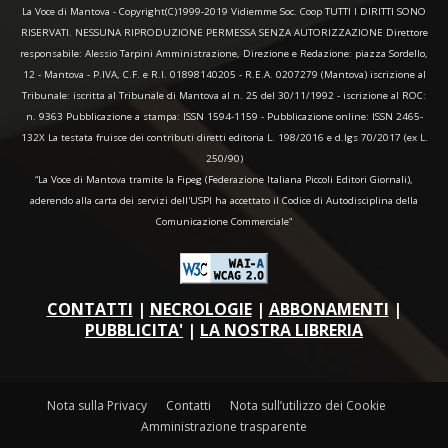
La Voce di Mantova - Copyright(C)1999-2019 Vidiemme Soc. Coop TUTTI I DIRITTI SONO
RISERVATI. NESSUNA RIPRODUZIONE PERMESSA SENZA AUTORIZZAZIONE Direttore
responsabile: Alessio Tarpini Amministrazione, Direzione e Redazione: piazza Sordello,
12 - Mantova - P.IVA, C.F. e R.I. 01898140205 - R.E.A. 0207279 (Mantova) iscrizione al
Tribunale: iscritta al Tribunale di Mantova al n. 25 del 30/11/1992 - iscrizione al ROC:
n. 9363 Pubblicazione a stampa: ISSN 1594-1159 - Pubblicazione online: ISSN 2465-
132X La testata fruisce dei contributi diretti editoria L. 198/2016 e d.lgs 70/2017 (ex L.
250/90)
“La Voce di Mantova tramite la Fipeg (Federazione Italiana Piccoli Editori Giornali),
aderendo alla carta dei servizi dell'USPI ha accettato il Codice di Autodisciplina della
Comunicazione Commerciale"
CONTATTI
|
NECROLOGIE
|
ABBONAMENTI
|
PUBBLICITA'
|
LA NOSTRA LIBRERIA
Nota sulla Privacy
Contatti
Nota sull’utilizzo dei Cookie
Amministrazione trasparente