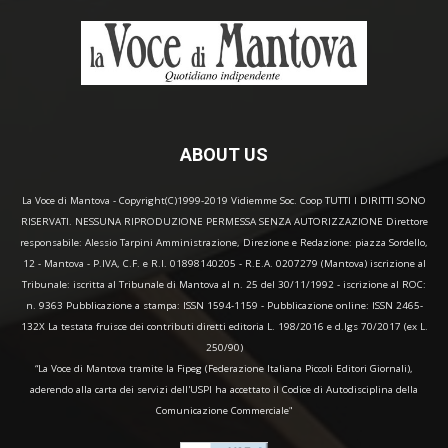
ABOUT US
La Voce di Mantova - Copyright(C)1999-2019 Vidiemme Soc. Coop TUTTI I DIRITTI SONO
RISERVATI. NESSUNA RIPRODUZIONE PERMESSA SENZA AUTORIZZAZIONE Direttore
responsabile: Alessio Tarpini Amministrazione, Direzione e Redazione: piazza Sordello,
12 - Mantova - P.IVA, C.F. e R.I. 01898140205 - R.E.A. 0207279 (Mantova) iscrizione al
Tribunale: iscritta al Tribunale di Mantova al n. 25 del 30/11/1992 - iscrizione al ROC:
n. 9363 Pubblicazione a stampa: ISSN 1594-1159 - Pubblicazione online: ISSN 2465-
132X La testata fruisce dei contributi diretti editoria L. 198/2016 e d.lgs 70/2017 (ex L.
250/90)
“La Voce di Mantova tramite la Fipeg (Federazione Italiana Piccoli Editori Giornali),
aderendo alla carta dei servizi dell'USPI ha accettato il Codice di Autodisciplina della
Comunicazione Commerciale"