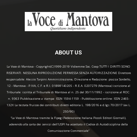
ABOUT US
La Voce di Mantova - Copyright(C)1999-2019 Vidiemme Soc. Coop TUTTI I DIRITTI SONO
RISERVATI. NESSUNA RIPRODUZIONE PERMESSA SENZA AUTORIZZAZIONE Direttore
responsabile: Alessio Tarpini Amministrazione, Direzione e Redazione: piazza Sordello,
12 - Mantova - P.IVA, C.F. e R.I. 01898140205 - R.E.A. 0207279 (Mantova) iscrizione al
Tribunale: iscritta al Tribunale di Mantova al n. 25 del 30/11/1992 - iscrizione al ROC:
n. 9363 Pubblicazione a stampa: ISSN 1594-1159 - Pubblicazione online: ISSN 2465-
132X La testata fruisce dei contributi diretti editoria L. 198/2016 e d.lgs 70/2017 (ex L.
250/90)
“La Voce di Mantova tramite la Fipeg (Federazione Italiana Piccoli Editori Giornali),
aderendo alla carta dei servizi dell'USPI ha accettato il Codice di Autodisciplina della
Comunicazione Commerciale"