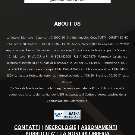
ABOUT US
La Voce di Mantova - Copyright(C)1999-2019 Vidiemme Soc. Coop TUTTI I DIRITTI SONO
RISERVATI. NESSUNA RIPRODUZIONE PERMESSA SENZA AUTORIZZAZIONE Direttore
responsabile: Alessio Tarpini Amministrazione, Direzione e Redazione: piazza Sordello,
12 - Mantova - P.IVA, C.F. e R.I. 01898140205 - R.E.A. 0207279 (Mantova) iscrizione al
Tribunale: iscritta al Tribunale di Mantova al n. 25 del 30/11/1992 - iscrizione al ROC:
n. 9363 Pubblicazione a stampa: ISSN 1594-1159 - Pubblicazione online: ISSN 2465-
132X La testata fruisce dei contributi diretti editoria L. 198/2016 e d.lgs 70/2017 (ex L.
250/90)
“La Voce di Mantova tramite la Fipeg (Federazione Italiana Piccoli Editori Giornali),
aderendo alla carta dei servizi dell'USPI ha accettato il Codice di Autodisciplina della
Comunicazione Commerciale"
CONTATTI
|
NECROLOGIE
|
ABBONAMENTI
|
PUBBLICITA'
|
LA NOSTRA LIBRERIA