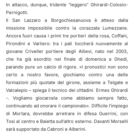
In attacco, dunque, tridente “leggero” Ghirardi-Colosio-
Pernigotti.
Il San Lazzaro a Borgochiesanuova è atteso dalla
missione impossibile contro la corazzata Lumezzane.
Ancora fuori causa i primi tre portieri della rosa, Coffani,
Pirondini e Varliero: tra i pali toccherà nuovamente al
giovane Criveller portiere degli Allievi, nato nel 2003,
che ha già esordito nel finale di domenica a Ghedi,
parando pure un calcio di rigore. «I pronostici non sono
certo a nostro favore, giochiamo contro una delle
formazioni più quotate del girone, assieme a Telgate e
Valcalepio – spiega il tecnico dei cittadini Ermes Ghirardi
-. Vogliamo giocarcela come abbiamo sempre fatto,
continuando ad onorare il campionato». Difficile l’impiego
di Mortara, dovrebbe arretrare in difesa Guerrini, con
Tosi al centro e Baietta sull’altro esterno. Davanti Morselli
sarà supportato da Cabroni e Alberini.