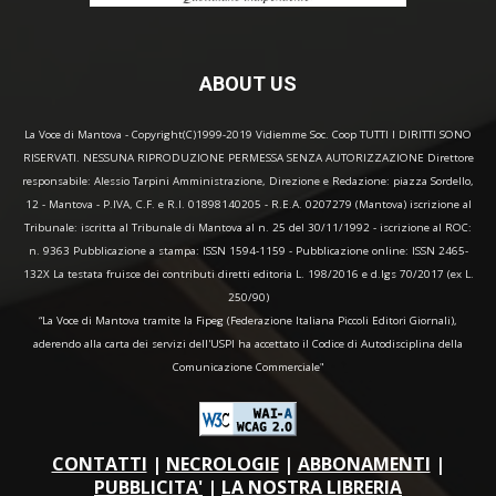
ABOUT US
La Voce di Mantova - Copyright(C)1999-2019 Vidiemme Soc. Coop TUTTI I DIRITTI SONO
RISERVATI. NESSUNA RIPRODUZIONE PERMESSA SENZA AUTORIZZAZIONE Direttore
responsabile: Alessio Tarpini Amministrazione, Direzione e Redazione: piazza Sordello,
12 - Mantova - P.IVA, C.F. e R.I. 01898140205 - R.E.A. 0207279 (Mantova) iscrizione al
Tribunale: iscritta al Tribunale di Mantova al n. 25 del 30/11/1992 - iscrizione al ROC:
n. 9363 Pubblicazione a stampa: ISSN 1594-1159 - Pubblicazione online: ISSN 2465-
132X La testata fruisce dei contributi diretti editoria L. 198/2016 e d.lgs 70/2017 (ex L.
250/90)
“La Voce di Mantova tramite la Fipeg (Federazione Italiana Piccoli Editori Giornali),
aderendo alla carta dei servizi dell'USPI ha accettato il Codice di Autodisciplina della
Comunicazione Commerciale"
CONTATTI
|
NECROLOGIE
|
ABBONAMENTI
|
PUBBLICITA'
|
LA NOSTRA LIBRERIA