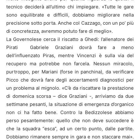
tecnico deciderà all’ultimo chi impiegare. «Tutte le gare
sono equilibrate e difficili, dobbiamo migliorare nella
precisione sotto porta. Anche col Cazzago, con un po’ più
di concretezza, avremmo potuto fare di meglio».
La Governolese cerca il riscatto a Ghedi: l’allenatore dei
Pirati Gabriele Graziani dovrà fare a meno
dell’influenzato Piras, mentre Vincenzi è sulla via del
recupero ma potrebbe non farcela. Nessun miracolo,
purtroppo, per Mariani (forse in panchina), da verificare
Picco che dovrà fare degli accertamenti diagnostici per
un problema al mignolo. «C’è da riscattare la prestazione
di domenica scorsa – dice Graziani -, arriviamo da due
settimane pesanti, la situazione di emergenza d’organico
non ci ha fatto bene. Contro la Bedizzolese abbiamo
perso pesantemente: quello che non deve succedere è
che la squadra “esca”, ad un certo punto, dalle partite.
Dobbiamo rimanere sempre in gara e non staccare mai».