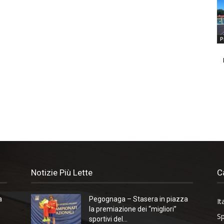
P
Notizie Più Lette
C
a
Pegognaga – Stasera in piazza
It
la premiazione dei “migliori”
Sp
sportivi del...