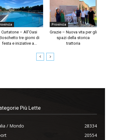
rovincia
Provincia
Curtatone – All’Oasi
Grazie – Nuova vita per gli
Boschetto tre giorni di
spazi della storica
festa e iniziative a...
trattoria
ategorie Più Lette
alia / Mondo
28334
ort
20554