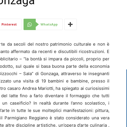
Gonzaga
Di
Pinterest
WhatsApp
te da secoli del nostro patrimonio culturale e non è
Mantova
uanto affermato da recenti e discutibili ricostruzioni. E
icitario – “la bontà si impara da piccoli, proprio per
rodotto, sul quale si basa buona parte della economia
“Bizzocchi – Sala” di Gonzaga, attraverso le insegnanti
izzato una visita di 19 bambini e bambine, presso il
tro casaro Andrea Mariotti, ha spiegato ai curiosissimi
e del latte fino a farlo diventare il formaggio che tutti
n caseificio? In realtà durante l’anno scolastico, i
’arte in tutte le sue molteplici manifestazioni: pittura,
e il Parmigiano Reggiano è stato considerato una vera
e altre discipline artistiche, un’opera d’arte culinaria ,