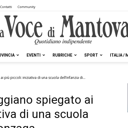
Contatti
Community
OVINCIA
EVENTI
RUBRICHE
SPORT
ITALIA /
la
più piccoli: iniziativa di una scuola dell’infanzia di...
ggiano spiegato ai
Voce
ativa di una scuola