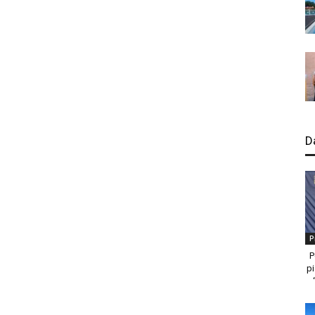
D
P
P
pi