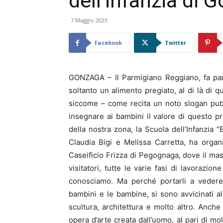
dell’infanzia di 
7 Maggio 2023
Facebook
Twitter
GONZAGA – Il Parmigiano Reggiano, fa par
soltanto un alimento pregiato, al di là di q
siccome – come recita un noto slogan pubbl
insegnare ai bambini il valore di questo p
della nostra zona, la Scuola dell’Infanzia 
Claudia Bigi e Melissa Carretta, ha organ
Caseificio Frizza di Pegognaga, dove il mas
visitatori, tutte le varie fasi di lavorazion
conosciamo. Ma perché portarli a vedere u
bambini e le bambine, si sono avvicinati all
scultura, architettura e molto altro. Anch
opera d’arte creata dall’uomo, al pari di molt