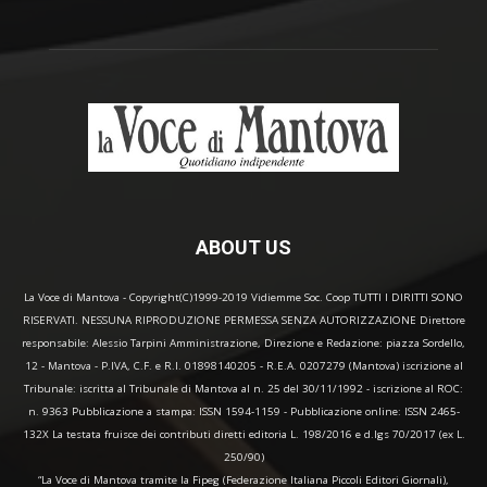
ABOUT US
La Voce di Mantova - Copyright(C)1999-2019 Vidiemme Soc. Coop TUTTI I DIRITTI SONO
RISERVATI. NESSUNA RIPRODUZIONE PERMESSA SENZA AUTORIZZAZIONE Direttore
responsabile: Alessio Tarpini Amministrazione, Direzione e Redazione: piazza Sordello,
12 - Mantova - P.IVA, C.F. e R.I. 01898140205 - R.E.A. 0207279 (Mantova) iscrizione al
Tribunale: iscritta al Tribunale di Mantova al n. 25 del 30/11/1992 - iscrizione al ROC:
n. 9363 Pubblicazione a stampa: ISSN 1594-1159 - Pubblicazione online: ISSN 2465-
132X La testata fruisce dei contributi diretti editoria L. 198/2016 e d.lgs 70/2017 (ex L.
250/90)
“La Voce di Mantova tramite la Fipeg (Federazione Italiana Piccoli Editori Giornali),