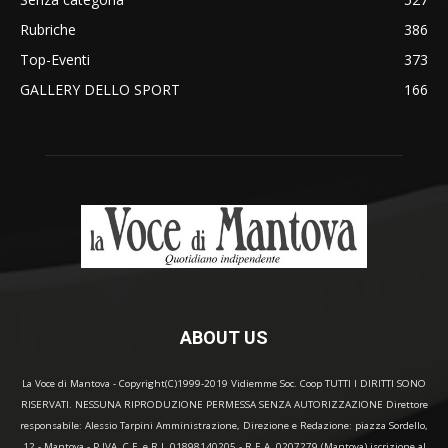
Rubriche
386
Top-Eventi
373
GALLERY DELLO SPORT
166
ABOUT US
La Voce di Mantova - Copyright(C)1999-2019 Vidiemme Soc. Coop TUTTI I DIRITTI SONO
RISERVATI. NESSUNA RIPRODUZIONE PERMESSA SENZA AUTORIZZAZIONE Direttore
responsabile: Alessio Tarpini Amministrazione, Direzione e Redazione: piazza Sordello,
12 - Mantova - P.IVA, C.F. e R.I. 01898140205 - R.E.A. 0207279 (Mantova) iscrizione al