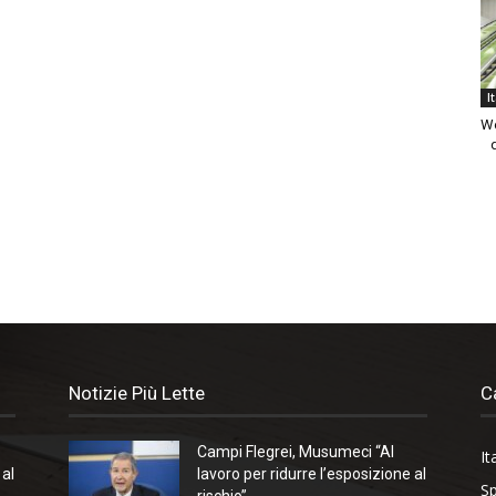
I
We
Notizie Più Lette
C
Campi Flegrei, Musumeci “Al
It
 al
lavoro per ridurre l’esposizione al
Sp
rischio”