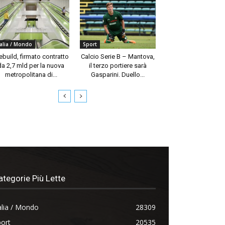
talia / Mondo
Sport
build, firmato contratto
Calcio Serie B – Mantova,
da 2,7 mld per la nuova
il terzo portiere sarà
metropolitana di...
Gasparini. Duello...
ategorie Più Lette
alia / Mondo
28309
ort
20535