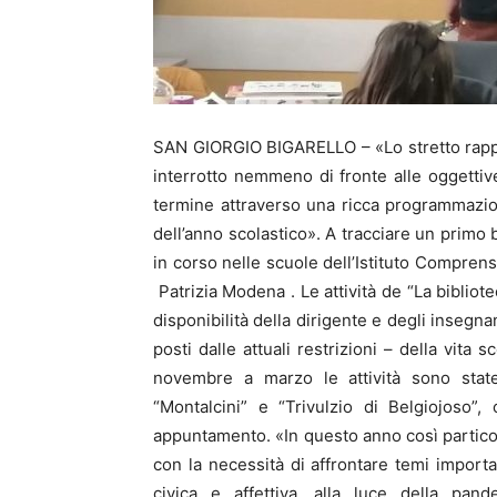
SAN GIORGIO BIGARELLO – «Lo stretto rapport
interrotto nemmeno di fronte alle oggettiv
termine attraverso una ricca programmazione 
dell’anno scolastico». A tracciare un primo 
in corso nelle scuole dell’Istituto Comprens
Patrizia Modena . Le attività de “La bibliot
disponibilità della dirigente e degli insegn
posti dalle attuali restrizioni – della vita 
novembre a marzo le attività sono state 
“Montalcini” e “Trivulzio di Belgiojoso”
appuntamento. «In questo anno così particol
con la necessità di affrontare temi importa
civica e affettiva, alla luce della pa