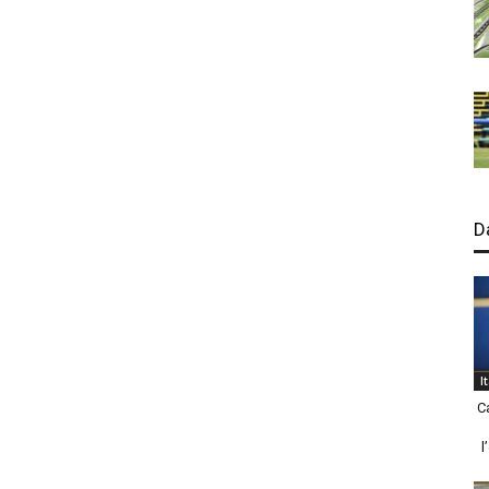
D
I
C
l