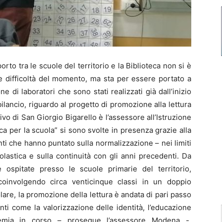
o tra le scuole del territorio e la Biblioteca non si è
e difficoltà del momento, ma sta per essere portato a
di laboratori che sono stati realizzati già dall’inizio
bilancio, riguardo al progetto di promozione alla lettura
ivo di San Giorgio Bigarello è l’assessore all’Istruzione
eca per la scuola” si sono svolte in presenza grazie alla
anti che hanno puntato sulla normalizzazione – nei limiti
scolastica e sulla continuità con gli anni precedenti. Da
ospitate presso le scuole primarie del territorio,
, coinvolgendo circa venticinque classi in un doppio
are, la promozione della lettura è andata di pari passo
nti come la valorizzazione delle identità, l’educazione
ndemia in corso – prosegue l’assessore Modena -.