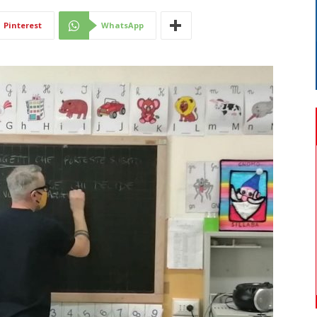
Di
Pinterest
WhatsApp
Mantova