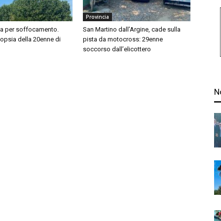
Provincia
sa per soffocamento.
San Martino dall’Argine, cade sulla
topsia della 20enne di
pista da motocross: 29enne
soccorso dall’elicottero
N