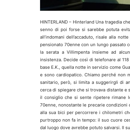
HINTERLAND – Hinterland Una tragedia che s
senno di poi forse si sarebbe potuta evita
all’indomani dell’accaduto, risale alla not
pensionato 70enne con un lungo passato co
la serata a Villimpenta insieme ad alcu
insistenza. Decide così di telefonare al 118
base E.K., quella notte in servizio come Gua
e sono cardiopatico. Chiamo perché non mi 
sanitario, però, si limita a suggerirgli di
cerca di spiegare che si trovava distante e 
il consiglio che si sente ripetere rimane lo
70enne, nonostante le precarie condizioni di 
alla sua bici per percorrere i chilometri 
purtroppo non fa in tempo: il suo cuore cess
dal luogo dove avrebbe potuto salvarsi. Il s