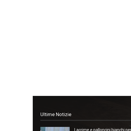
Ultime Notizie
Lacrime e palloncini bianchi pe