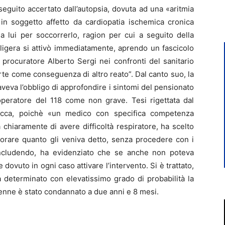
eguito accertato dall’autopsia, dovuta ad una «aritmia
in soggetto affetto da cardiopatia ischemica cronica
a lui per soccorrerlo, ragion per cui a seguito della
aligera si attivò immediatamente, aprendo un fascicolo
 procuratore Alberto Sergi nei confronti del sanitario
morte come conseguenza di altro reato”. Dal canto suo, la
veva l’obbligo di approfondire i sintomi del pensionato
’operatore del 118 come non grave. Tesi rigettata dal
Vacca, poichè «un medico con specifica competenza
 chiaramente di avere difficoltà respiratore, ha scelto
orare quanto gli veniva detto, senza procedere con i
oncludendo, ha evidenziato che se anche non poteva
 dovuto in ogni caso attivare l’intervento. Si è trattato,
 determinato con elevatissimo grado di probabilità la
nne è stato condannato a due anni e 8 mesi.