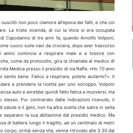
uscitò non poco clamore all’epoca dei fatti, e che col
re. La triste vicenda, di cui la Voce si era occupata
te di Capodanno di tre anni fa, quando Arnolfo Volponi,
me cuoco sulle navi da crociera, dopo aver trascorso
ni amici comincia a respirare male e a tossire con
 che, come da protocollo, gira la chiamata al medico di
rdia Medica presso il presidio di via Raffa. «Ho 70 anni
sento bene. Fatico a respirare, potete aiutarmi?». Il
 andare a prendere la ricetta per uno sciroppo. Volponi
senza auto e avrebbe quindi fatto fatica a muoversi, ma
 stesso. Pur contrariato dalle indicazioni ricevute, il
salute e il gelo, non ha altra scelta che salire in sella
che separano la sua abitazione dal presidio medico. Ma
a di battere lungo il tragitto, ad un centinaio di metri
uo corpo, ormai senza vita, venne ritrovato alle 3.30 dai