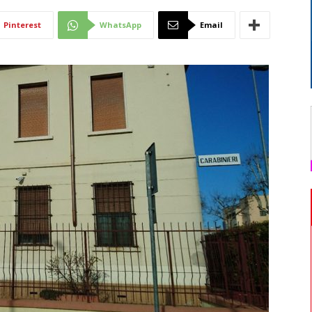
Di
Pinterest
WhatsApp
Email
Mantova