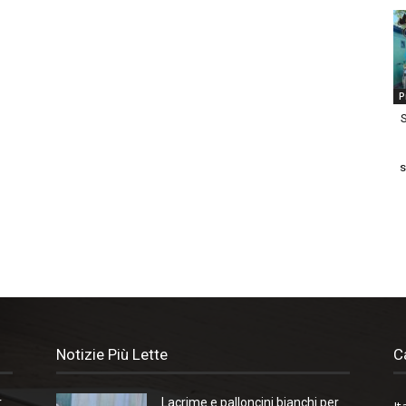
P
S
s
Notizie Più Lette
C
r
Lacrime e palloncini bianchi per