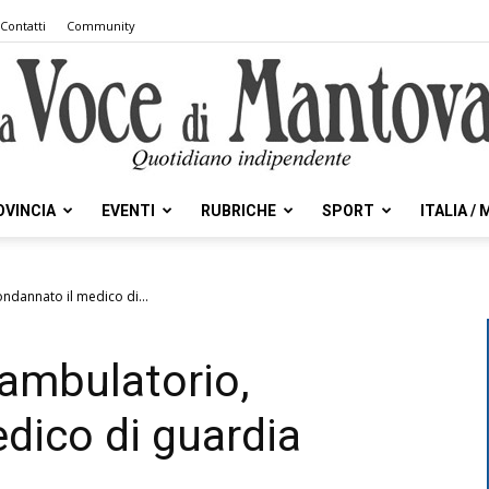
Contatti
Community
OVINCIA
EVENTI
RUBRICHE
SPORT
ITALIA /
la
ndannato il medico di...
ambulatorio,
Voce
dico di guardia