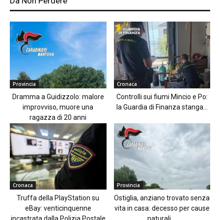
Da Non Perdere
Provincia
Cronaca
Dramma a Guidizzolo: malore
Controlli sui fiumi Mincio e Po:
improvviso, muore una
la Guardia di Finanza stanga...
ragazza di 20 anni
Cronaca
Provincia
Truffa della PlayStation su
Ostiglia, anziano trovato senza
eBay: venticinquenne
vita in casa: decesso per cause
incastrata dalla Polizia Postale
naturali,...