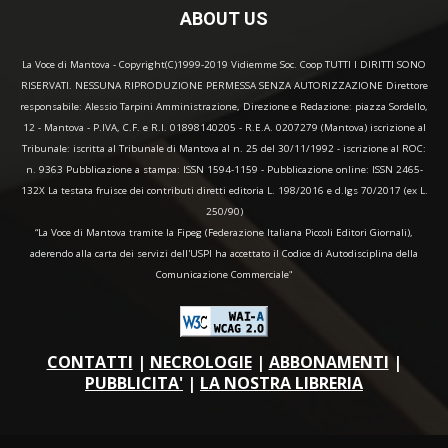
ABOUT US
La Voce di Mantova - Copyright(C)1999-2019 Vidiemme Soc. Coop TUTTI I DIRITTI SONO
RISERVATI. NESSUNA RIPRODUZIONE PERMESSA SENZA AUTORIZZAZIONE Direttore
responsabile: Alessio Tarpini Amministrazione, Direzione e Redazione: piazza Sordello,
12 - Mantova - P.IVA, C.F. e R.I. 01898140205 - R.E.A. 0207279 (Mantova) iscrizione al
Tribunale: iscritta al Tribunale di Mantova al n. 25 del 30/11/1992 - iscrizione al ROC:
n. 9363 Pubblicazione a stampa: ISSN 1594-1159 - Pubblicazione online: ISSN 2465-
132X La testata fruisce dei contributi diretti editoria L. 198/2016 e d.lgs 70/2017 (ex L.
250/90)
“La Voce di Mantova tramite la Fipeg (Federazione Italiana Piccoli Editori Giornali),
aderendo alla carta dei servizi dell'USPI ha accettato il Codice di Autodisciplina della
Comunicazione Commerciale"
CONTATTI
|
NECROLOGIE
|
ABBONAMENTI
|
PUBBLICITA'
|
LA NOSTRA LIBRERIA