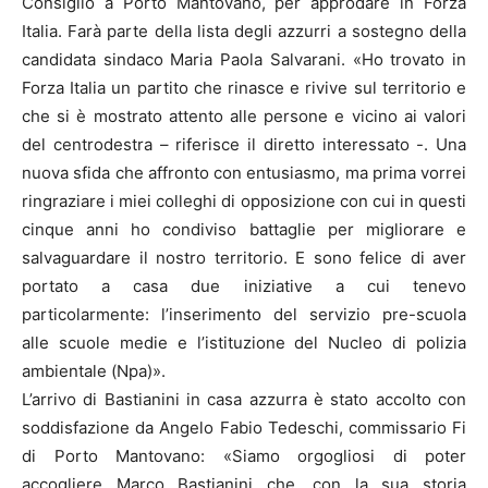
Consiglio a Porto Mantovano, per approdare in Forza
Italia. Farà parte della lista degli azzurri a sostegno della
candidata sindaco Maria Paola Salvarani. «Ho trovato in
Forza Italia un partito che rinasce e rivive sul territorio e
che si è mostrato attento alle persone e vicino ai valori
del centrodestra – riferisce il diretto interessato -. Una
nuova sfida che affronto con entusiasmo, ma prima vorrei
ringraziare i miei colleghi di opposizione con cui in questi
cinque anni ho condiviso battaglie per migliorare e
salvaguardare il nostro territorio. E sono felice di aver
portato a casa due iniziative a cui tenevo
particolarmente: l’inserimento del servizio pre-scuola
alle scuole medie e l’istituzione del Nucleo di polizia
ambientale (Npa)».
L’arrivo di Bastianini in casa azzurra è stato accolto con
soddisfazione da Angelo Fabio Tedeschi, commissario Fi
di Porto Mantovano: «Siamo orgogliosi di poter
accogliere Marco Bastianini che, con la sua storia