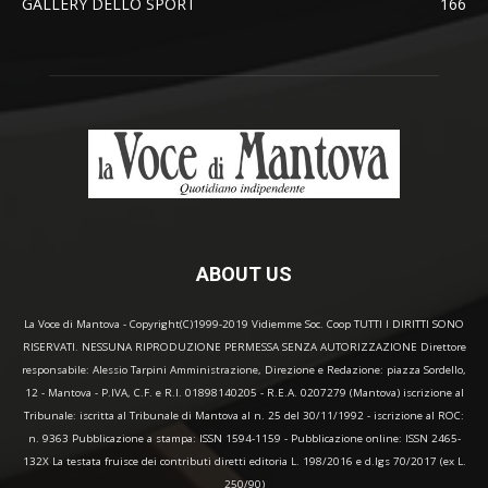
GALLERY DELLO SPORT
166
ABOUT US
La Voce di Mantova - Copyright(C)1999-2019 Vidiemme Soc. Coop TUTTI I DIRITTI SONO
RISERVATI. NESSUNA RIPRODUZIONE PERMESSA SENZA AUTORIZZAZIONE Direttore
responsabile: Alessio Tarpini Amministrazione, Direzione e Redazione: piazza Sordello,
12 - Mantova - P.IVA, C.F. e R.I. 01898140205 - R.E.A. 0207279 (Mantova) iscrizione al
Tribunale: iscritta al Tribunale di Mantova al n. 25 del 30/11/1992 - iscrizione al ROC:
n. 9363 Pubblicazione a stampa: ISSN 1594-1159 - Pubblicazione online: ISSN 2465-
132X La testata fruisce dei contributi diretti editoria L. 198/2016 e d.lgs 70/2017 (ex L.
250/90)