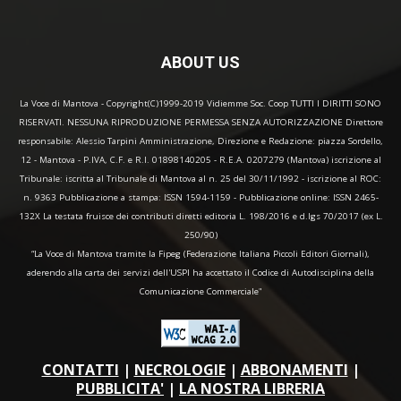
ABOUT US
La Voce di Mantova - Copyright(C)1999-2019 Vidiemme Soc. Coop TUTTI I DIRITTI SONO
RISERVATI. NESSUNA RIPRODUZIONE PERMESSA SENZA AUTORIZZAZIONE Direttore
responsabile: Alessio Tarpini Amministrazione, Direzione e Redazione: piazza Sordello,
12 - Mantova - P.IVA, C.F. e R.I. 01898140205 - R.E.A. 0207279 (Mantova) iscrizione al
Tribunale: iscritta al Tribunale di Mantova al n. 25 del 30/11/1992 - iscrizione al ROC:
n. 9363 Pubblicazione a stampa: ISSN 1594-1159 - Pubblicazione online: ISSN 2465-
132X La testata fruisce dei contributi diretti editoria L. 198/2016 e d.lgs 70/2017 (ex L.
250/90)
“La Voce di Mantova tramite la Fipeg (Federazione Italiana Piccoli Editori Giornali),
aderendo alla carta dei servizi dell'USPI ha accettato il Codice di Autodisciplina della
Comunicazione Commerciale"
CONTATTI
|
NECROLOGIE
|
ABBONAMENTI
|
PUBBLICITA'
|
LA NOSTRA LIBRERIA