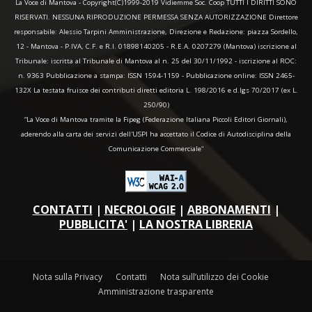
La Voce di Mantova - Copyright(C)1999-2019 Vidiemme Soc. Coop TUTTI I DIRITTI SONO
RISERVATI. NESSUNA RIPRODUZIONE PERMESSA SENZA AUTORIZZAZIONE Direttore
responsabile: Alessio Tarpini Amministrazione, Direzione e Redazione: piazza Sordello,
12 - Mantova - P.IVA, C.F. e R.I. 01898140205 - R.E.A. 0207279 (Mantova) iscrizione al
Tribunale: iscritta al Tribunale di Mantova al n. 25 del 30/11/1992 - iscrizione al ROC:
n. 9363 Pubblicazione a stampa: ISSN 1594-1159 - Pubblicazione online: ISSN 2465-
132X La testata fruisce dei contributi diretti editoria L. 198/2016 e d.lgs 70/2017 (ex L.
250/90)
“La Voce di Mantova tramite la Fipeg (Federazione Italiana Piccoli Editori Giornali),
aderendo alla carta dei servizi dell'USPI ha accettato il Codice di Autodisciplina della
Comunicazione Commerciale"
CONTATTI
|
NECROLOGIE
|
ABBONAMENTI
|
PUBBLICITA'
|
LA NOSTRA LIBRERIA
Nota sulla Privacy
Contatti
Nota sull’utilizzo dei Cookie
Amministrazione trasparente