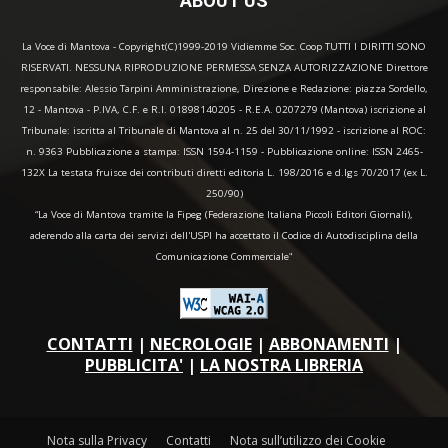
ABOUT US
La Voce di Mantova - Copyright(C)1999-2019 Vidiemme Soc. Coop TUTTI I DIRITTI SONO
RISERVATI. NESSUNA RIPRODUZIONE PERMESSA SENZA AUTORIZZAZIONE Direttore
responsabile: Alessio Tarpini Amministrazione, Direzione e Redazione: piazza Sordello,
12 - Mantova - P.IVA, C.F. e R.I. 01898140205 - R.E.A. 0207279 (Mantova) iscrizione al
Tribunale: iscritta al Tribunale di Mantova al n. 25 del 30/11/1992 - iscrizione al ROC:
n. 9363 Pubblicazione a stampa: ISSN 1594-1159 - Pubblicazione online: ISSN 2465-
132X La testata fruisce dei contributi diretti editoria L. 198/2016 e d.lgs 70/2017 (ex L.
250/90)
“La Voce di Mantova tramite la Fipeg (Federazione Italiana Piccoli Editori Giornali),
aderendo alla carta dei servizi dell'USPI ha accettato il Codice di Autodisciplina della
Comunicazione Commerciale"
CONTATTI
|
NECROLOGIE
|
ABBONAMENTI
|
PUBBLICITA'
|
LA NOSTRA LIBRERIA
Nota sulla Privacy
Contatti
Nota sull’utilizzo dei Cookie