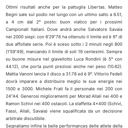
Ottimi risultati anche per la pattuglia Libertas. Matteo
Begni sale sul podio nel lungo con un ultimo salto a 6.51,
a 4 cm dal 2° posto: buon viatico per i prossimi
Campionati Italiani. Dove andrà anche Salvatore Savaia
nei 2000 siepi: con 6’29”76 ha ottenuto il limite ed è 6° di
due affollate serie. Poi è sceso sotto i 2 minuti negli 800
(1’59”49), mancando il limite di soli 19 centesimi. Sempre
su buone misure nel giavellotto Luca Rondini (è 5° con
44.12), che porta punti preziosi anche nel peso (10.62).
Mattia Vanoni lancia il disco a 31.78 ed è 9°. Vittorio Fedeli
dovrà imparare a distribuire meglio le sue energie nei
1500 e 3000. Michele Frati fa il personale nei 200 con
24”44. Generosi miglioramenti per Morad Allali nei 400 e
Ramon Schivi nei 400 ostacoli. La staffetta 4×400 (Schivi,
Fassi, Allali, Savaia) viene squalificata da un decisione
arbitrale discutibile.
Segnaliamo infine le belle performances delle atlete della