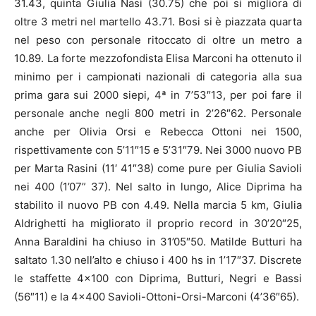
31.43, quinta Giulia Nasi (30.75) che poi si migliora di
oltre 3 metri nel martello 43.71. Bosi si è piazzata quarta
nel peso con personale ritoccato di oltre un metro a
10.89. La forte mezzofondista Elisa Marconi ha ottenuto il
minimo per i campionati nazionali di categoria alla sua
prima gara sui 2000 siepi, 4ª in 7’53″13, per poi fare il
personale anche negli 800 metri in 2’26″62. Personale
anche per Olivia Orsi e Rebecca Ottoni nei 1500,
rispettivamente con 5’11″15 e 5’31″79. Nei 3000 nuovo PB
per Marta Rasini (11′ 41″38) come pure per Giulia Savioli
nei 400 (1’07” 37). Nel salto in lungo, Alice Diprima ha
stabilito il nuovo PB con 4.49. Nella marcia 5 km, Giulia
Aldrighetti ha migliorato il proprio record in 30’20″25,
Anna Baraldini ha chiuso in 31’05″50. Matilde Butturi ha
saltato 1.30 nell’alto e chiuso i 400 hs in 1’17″37. Discrete
le staffette 4×100 con Diprima, Butturi, Negri e Bassi
(56″11) e la 4×400 Savioli-Ottoni-Orsi-Marconi (4’36″65).