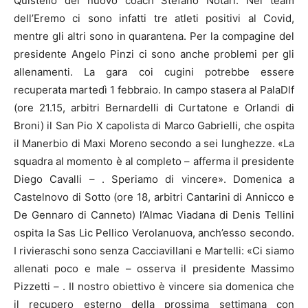
Quistello del nuovo coach Stefano Notari. Nel team
dell’Eremo ci sono infatti tre atleti positivi al Covid,
mentre gli altri sono in quarantena. Per la compagine del
presidente Angelo Pinzi ci sono anche problemi per gli
allenamenti. La gara coi cugini potrebbe essere
recuperata martedì 1 febbraio. In campo stasera al PalaDlf
(ore 21.15, arbitri Bernardelli di Curtatone e Orlandi di
Broni) il San Pio X capolista di Marco Gabrielli, che ospita
il Manerbio di Maxi Moreno secondo a sei lunghezze. «La
squadra al momento è al completo – afferma il presidente
Diego Cavalli – . Speriamo di vincere». Domenica a
Castelnovo di Sotto (ore 18, arbitri Cantarini di Annicco e
De Gennaro di Canneto) l’Almac Viadana di Denis Tellini
ospita la Sas Lic Pellico Verolanuova, anch’esso secondo.
I rivieraschi sono senza Cacciavillani e Martelli: «Ci siamo
allenati poco e male – osserva il presidente Massimo
Pizzetti – . Il nostro obiettivo è vincere sia domenica che
il recupero esterno della prossima settimana con