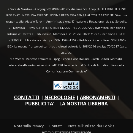
La Voce di Mantova - Copyright(C)1999-2019 Vidiemme Soc. Coop TUTTI I DIRITTI SONO
RISERVATI. NESSUNA RIPRODUZIONE PERMESSA SENZA AUTORIZZAZIONE Direttore
responsabile: Alessio Tarpini Amministrazione, Direzione e Redazione: piazza Sordello,
12 - Mantova - P.IVA, C.F. e R.I. 01898140205 - R.E.A. 0207279 (Mantova) iscrizione al
Tribunale: iscritta al Tribunale di Mantova al n. 25 del 30/11/1992 - iscrizione al ROC:
n. 9363 Pubblicazione a stampa: ISSN 1594-1159 - Pubblicazione online: ISSN 2465-
132X La testata fruisce dei contributi diretti editoria L. 198/2016 e d.lgs 70/2017 (ex L.
250/90)
“La Voce di Mantova tramite la Fipeg (Federazione Italiana Piccoli Editori Giornali),
aderendo alla carta dei servizi dell'USPI ha accettato il Codice di Autodisciplina della
Comunicazione Commerciale"
CONTATTI
|
NECROLOGIE
|
ABBONAMENTI
|
PUBBLICITA'
|
LA NOSTRA LIBRERIA
Nota sulla Privacy
Contatti
Nota sull’utilizzo dei Cookie
Amministrazione trasparente