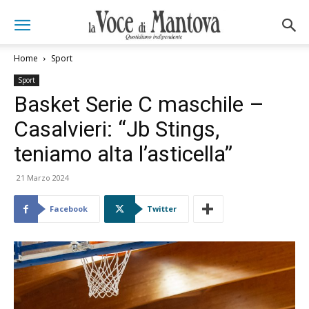
Home
Sport
Sport
Basket Serie C maschile –
Casalvieri: “Jb Stings,
teniamo alta l’asticella”
21 Marzo 2024
Facebook
Twitter