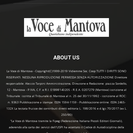
ABOUT US
La Voce di Mantova - Copyright(C)1999-2019 Vidiemme Soc. Coop TUTTI I DIRITTI SONO
RISERVATI. NESSUNA RIPRODUZIONE PERMESSA SENZA AUTORIZZAZIONE Direttore
responsabile: Alessio Tarpini Amministrazione, Direzione e Redazione: piazza Sordello,
12 - Mantova - P.IVA, C.F. e R.I. 01898140205 - R.E.A. 0207279 (Mantova) iscrizione al
Tribunale: iscritta al Tribunale di Mantova al n. 25 del 30/11/1992 - iscrizione al ROC:
n. 9363 Pubblicazione a stampa: ISSN 1594-1159 - Pubblicazione online: ISSN 2465-
132X La testata fruisce dei contributi diretti editoria L. 198/2016 e d.lgs 70/2017 (ex L.
250/90)
“La Voce di Mantova tramite la Fipeg (Federazione Italiana Piccoli Editori Giornali),
aderendo alla carta dei servizi dell'USPI ha accettato il Codice di Autodisciplina della