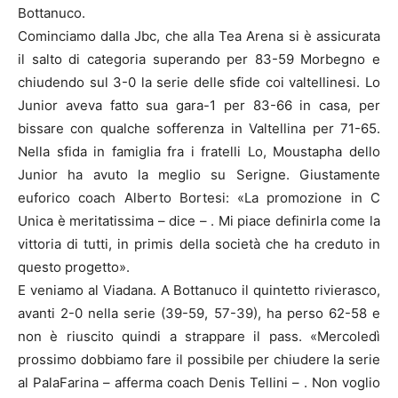
Bottanuco.
Cominciamo dalla Jbc, che alla Tea Arena si è assicurata
il salto di categoria superando per 83-59 Morbegno e
chiudendo sul 3-0 la serie delle sfide coi valtellinesi. Lo
Junior aveva fatto sua gara-1 per 83-66 in casa, per
bissare con qualche sofferenza in Valtellina per 71-65.
Nella sfida in famiglia fra i fratelli Lo, Moustapha dello
Junior ha avuto la meglio su Serigne. Giustamente
euforico coach Alberto Bortesi: «La promozione in C
Unica è meritatissima – dice – . Mi piace definirla come la
vittoria di tutti, in primis della società che ha creduto in
questo progetto».
E veniamo al Viadana. A Bottanuco il quintetto rivierasco,
avanti 2-0 nella serie (39-59, 57-39), ha perso 62-58 e
non è riuscito quindi a strappare il pass. «Mercoledì
prossimo dobbiamo fare il possibile per chiudere la serie
al PalaFarina – afferma coach Denis Tellini – . Non voglio