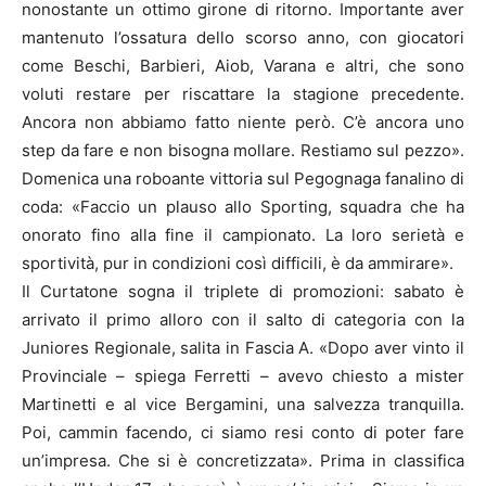
nonostante un ottimo girone di ritorno. Importante aver
mantenuto l’ossatura dello scorso anno, con giocatori
come Beschi, Barbieri, Aiob, Varana e altri, che sono
voluti restare per riscattare la stagione precedente.
Ancora non abbiamo fatto niente però. C’è ancora uno
step da fare e non bisogna mollare. Restiamo sul pezzo».
Domenica una roboante vittoria sul Pegognaga fanalino di
coda: «Faccio un plauso allo Sporting, squadra che ha
onorato fino alla fine il campionato. La loro serietà e
sportività, pur in condizioni così difficili, è da ammirare».
Il Curtatone sogna il triplete di promozioni: sabato è
arrivato il primo alloro con il salto di categoria con la
Juniores Regionale, salita in Fascia A. «Dopo aver vinto il
Provinciale – spiega Ferretti – avevo chiesto a mister
Martinetti e al vice Bergamini, una salvezza tranquilla.
Poi, cammin facendo, ci siamo resi conto di poter fare
un’impresa. Che si è concretizzata». Prima in classifica