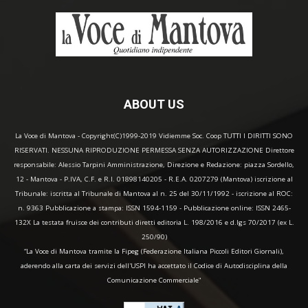
ABOUT US
La Voce di Mantova - Copyright(C)1999-2019 Vidiemme Soc. Coop TUTTI I DIRITTI SONO
RISERVATI. NESSUNA RIPRODUZIONE PERMESSA SENZA AUTORIZZAZIONE Direttore
responsabile: Alessio Tarpini Amministrazione, Direzione e Redazione: piazza Sordello,
12 - Mantova - P.IVA, C.F. e R.I. 01898140205 - R.E.A. 0207279 (Mantova) iscrizione al
Tribunale: iscritta al Tribunale di Mantova al n. 25 del 30/11/1992 - iscrizione al ROC:
n. 9363 Pubblicazione a stampa: ISSN 1594-1159 - Pubblicazione online: ISSN 2465-
132X La testata fruisce dei contributi diretti editoria L. 198/2016 e d.lgs 70/2017 (ex L.
250/90)
“La Voce di Mantova tramite la Fipeg (Federazione Italiana Piccoli Editori Giornali),
aderendo alla carta dei servizi dell'USPI ha accettato il Codice di Autodisciplina della
Comunicazione Commerciale"