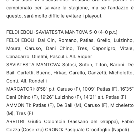
campionato per salvare la stagione, ma se l’andazzo è
questo, sarà molto difficile evitare i playout.
FELDI EBOLI-SAVIATESTA MANTOVA 5-0 (4-0 p.t.)
FELDI EBOLI: Dal Cin, Romano, Patias, Grello, Luizinho,
Moura, Caruso, Dani Chino, Tres, Caponigro, Vitale,
Canabarro, Glielmi, Pasculli. All. Riquer
SAVIATESTA MANTOVA: Solosi, Suton, Titon, Baroni, De
Bail, Carletti, Bueno, Hrkac, Carello, Ganzetti, Micheletto,
Conti. All. Rondelli
MARCATORI: 8’58” p.t. Caruso (F), 10’09” Patias (F), 16’35”
Dani Chino (F), 19’26” Luizinho (F), 14’21” s.t. Patias (F)
AMMONITI: Patias (F), De Bail (M), Caruso (F), Micheletto
(M), Tres (F)
ARBITRI: Giulio Colombin (Bassano del Grappa), Fabio
Cozza (Cosenza) CRONO: Pasquale Crocifoglio (Napoli)