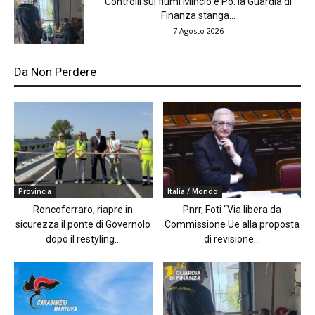
Controlli sui fiumi Mincio e Po: la Guardia di
Finanza stanga...
7 Agosto 2026
Da Non Perdere
Provincia
Italia / Mondo
Roncoferraro, riapre in
Pnrr, Foti “Via libera da
sicurezza il ponte di Governolo
Commissione Ue alla proposta
dopo il restyling...
di revisione...