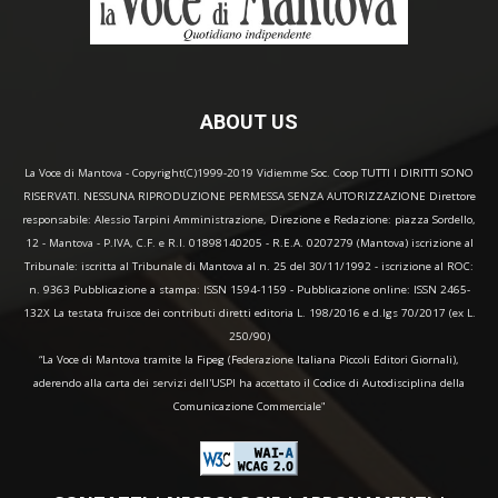
ABOUT US
La Voce di Mantova - Copyright(C)1999-2019 Vidiemme Soc. Coop TUTTI I DIRITTI SONO
RISERVATI. NESSUNA RIPRODUZIONE PERMESSA SENZA AUTORIZZAZIONE Direttore
responsabile: Alessio Tarpini Amministrazione, Direzione e Redazione: piazza Sordello,
12 - Mantova - P.IVA, C.F. e R.I. 01898140205 - R.E.A. 0207279 (Mantova) iscrizione al
Tribunale: iscritta al Tribunale di Mantova al n. 25 del 30/11/1992 - iscrizione al ROC:
n. 9363 Pubblicazione a stampa: ISSN 1594-1159 - Pubblicazione online: ISSN 2465-
132X La testata fruisce dei contributi diretti editoria L. 198/2016 e d.lgs 70/2017 (ex L.
250/90)
“La Voce di Mantova tramite la Fipeg (Federazione Italiana Piccoli Editori Giornali),
aderendo alla carta dei servizi dell'USPI ha accettato il Codice di Autodisciplina della
Comunicazione Commerciale"