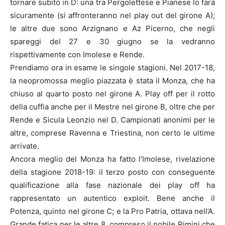
tornare subito in D: una tra Pergolettese e Pianese lo farà
sicuramente (si affronteranno nel play out del girone A);
le altre due sono Arzignano e Az Picerno, che negli
spareggi del 27 e 30 giugno se la vedranno
rispettivamente con Imolese e Rende.
Prendiamo ora in esame le singole stagioni. Nel 2017-18,
la neopromossa meglio piazzata è stata il Monza, che ha
chiuso al quarto posto nel girone A. Play off per il rotto
della cuffia anche per il Mestre nel girone B, oltre che per
Rende e Sicula Leonzio nel D. Campionati anonimi per le
altre, comprese Ravenna e Triestina, non certo le ultime
arrivate.
Ancora meglio del Monza ha fatto l’Imolese, rivelazione
della stagione 2018-19: il terzo posto con conseguente
qualificazione alla fase nazionale dei play off ha
rappresentato un autentico exploit. Bene anche il
Potenza, quinto nel girone C; e la Pro Patria, ottava nell’A.
Grande fatica per le altre 8, compreso il nobile Rimini che