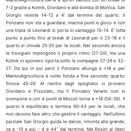
7-2 grazie a Kotnik, Giordano e alla bomba di Monica. San
Giorgio resiste 14-12 a 4’ dal termine del quarto. Il
Ponzano non sta a guardare, macina punti e gioco e con
una tripla di Leonardi si porta in vantaggio 15-14. E’ lotta
punto a punto fino al break di Leonardi per il 23-18 e il
quarto si chiude 25-20 per le locali. Nel secondo ancora
le trevigiani impongono il proprio ritmo (27-20), ma una
Kotnik in spolvero riporta sotto le compagne 27-26 e 32-
27. Da qui in poi però il Ponzano allunga a +18 e per
MantovAgricoltura è notte fonda a fine secondo quarto:
finisce 45-29. Al rientro dagli spogliatoi ci provano
Giordano e Pizzolato, ma il Ponzano Veneto non si
scompone e con 4 punti di Miccoli torna a +18 (54-36). Il
quarto è equilibrato e termina 60-43 per le locali, che
non devono fare altro che gestire il vantaggio. Nell’ultimo
parziale San Giorgio guida le danze, rimonta alla grande,
va a -10 e poi – 4 a 44’’ dal termine. Ma Rosini ai liberi