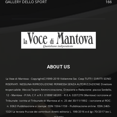
GALLERY DELLO SPORT
166
ABOUT US
La Voce di Mantova - Copyright(C)1999-2019 Vidiemme Soc. Coop TUTTI I DIRITTI SONO
RISERVATI. NESSUNA RIPRODUZIONE PERMESSA SENZA AUTORIZZAZIONE Direttore
responsabile: Alessio Tarpini Amministrazione, Direzione e Redazione: piazza Sordello,
12 - Mantova - P.IVA, C.F. e R.I. 01898140205 - R.E.A. 0207279 (Mantova) iscrizione al
Tribunale: iscritta al Tribunale di Mantova al n. 25 del 30/11/1992 - iscrizione al ROC:
n. 9363 Pubblicazione a stampa: ISSN 1594-1159 - Pubblicazione online: ISSN 2465-
132X La testata fruisce dei contributi diretti editoria L. 198/2016 e d.lgs 70/2017 (ex L.