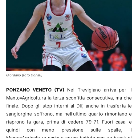
Giordano (foto Donati)
PONZANO VENETO (TV)
Nel Trevigiano arriva per il
MantovAgricoltura la terza sconfitta consecutiva, ma che
finale. Dopo gli stop interni al Dlf, anche in trasferta le
sangiorgine soffrono, ma nell’ultimo quarto rimontano e
riaprono la gara, prima di cedere 79-71. Fuori casa, e
quindi con meno pressione sulle spalle, il
MantovAgricoltura parte a spron battuto con un break di