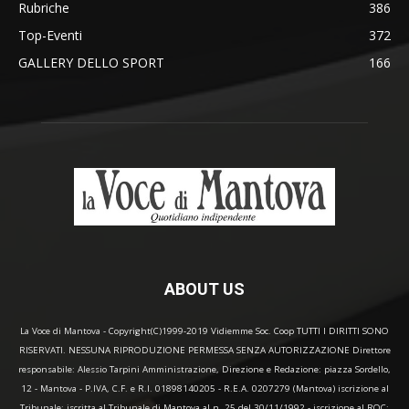
Rubriche
386
Top-Eventi
372
GALLERY DELLO SPORT
166
ABOUT US
La Voce di Mantova - Copyright(C)1999-2019 Vidiemme Soc. Coop TUTTI I DIRITTI SONO
RISERVATI. NESSUNA RIPRODUZIONE PERMESSA SENZA AUTORIZZAZIONE Direttore
responsabile: Alessio Tarpini Amministrazione, Direzione e Redazione: piazza Sordello,
12 - Mantova - P.IVA, C.F. e R.I. 01898140205 - R.E.A. 0207279 (Mantova) iscrizione al
Tribunale: iscritta al Tribunale di Mantova al n. 25 del 30/11/1992 - iscrizione al ROC: