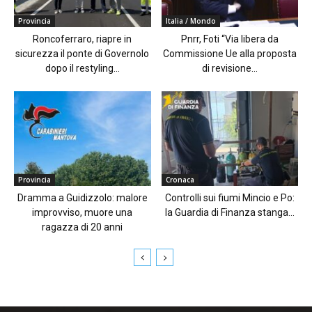
Provincia
Italia / Mondo
Roncoferraro, riapre in
Pnrr, Foti “Via libera da
sicurezza il ponte di Governolo
Commissione Ue alla proposta
dopo il restyling...
di revisione...
Provincia
Cronaca
Dramma a Guidizzolo: malore
Controlli sui fiumi Mincio e Po:
improvviso, muore una
la Guardia di Finanza stanga...
ragazza di 20 anni