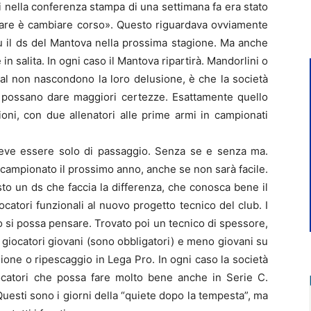
i nella conferenza stampa di una settimana fa era stato
 fare è cambiare corso». Questo riguardava ovviamente
ù il ds del Mantova nella prossima stagione. Ma anche
n salita. In ogni caso il Mantova ripartirà. Mandorlini o
cial non nascondono la loro delusione, è che la società
e possano dare maggiori certezze. Esattamente quello
oni, con due allenatori alle prime armi in campionati
 deve essere solo di passaggio. Senza se e senza ma.
l campionato il prossimo anno, anche se non sarà facile.
sto un ds che faccia la differenza, che conosca bene il
catori funzionali al nuovo progetto tecnico del club. I
 si possa pensare. Trovato poi un tecnico di spessore,
 giocatori giovani (sono obbligatori) e meno giovani su
ione o ripescaggio in Lega Pro. In ogni caso la società
ocatori che possa fare molto bene anche in Serie C.
uesti sono i giorni della “quiete dopo la tempesta”, ma