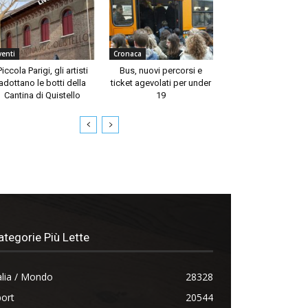
venti
Cronaca
Piccola Parigi, gli artisti
Bus, nuovi percorsi e
adottano le botti della
ticket agevolati per under
Cantina di Quistello
19
ategorie Più Lette
alia / Mondo
28328
ort
20544