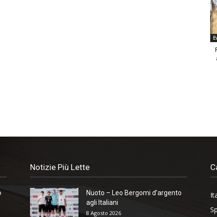
E
Notizie Più Lette
C
o
Nuoto – Leo Bergomi d’argento
It
agli Italiani
Sp
8 Agosto 2026