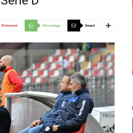
 Serie D
Di
Pinterest
WhatsApp
Email
Mantova