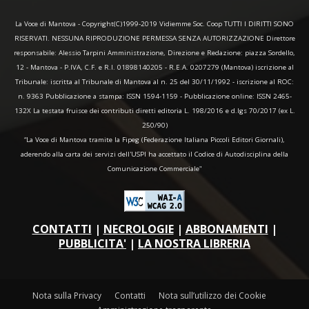
La Voce di Mantova - Copyright(C)1999-2019 Vidiemme Soc. Coop TUTTI I DIRITTI SONO
RISERVATI. NESSUNA RIPRODUZIONE PERMESSA SENZA AUTORIZZAZIONE Direttore
responsabile: Alessio Tarpini Amministrazione, Direzione e Redazione: piazza Sordello,
12 - Mantova - P.IVA, C.F. e R.I. 01898140205 - R.E.A. 0207279 (Mantova) iscrizione al
Tribunale: iscritta al Tribunale di Mantova al n. 25 del 30/11/1992 - iscrizione al ROC:
n. 9363 Pubblicazione a stampa: ISSN 1594-1159 - Pubblicazione online: ISSN 2465-
132X La testata fruisce dei contributi diretti editoria L. 198/2016 e d.lgs 70/2017 (ex L.
250/90)
“La Voce di Mantova tramite la Fipeg (Federazione Italiana Piccoli Editori Giornali),
aderendo alla carta dei servizi dell'USPI ha accettato il Codice di Autodisciplina della
Comunicazione Commerciale"
CONTATTI
|
NECROLOGIE
|
ABBONAMENTI
|
PUBBLICITA'
|
LA NOSTRA LIBRERIA
Nota sulla Privacy
Contatti
Nota sull’utilizzo dei Cookie