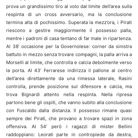
prova un grandissimo tiro al volo dal limite dell’area sulla
respinta di un cross avversario, ma la conclusione
termina alta di pochissimo. Superata la mezz’ora, i Pirati
riescono a gestire maggiormente il possesso palla,
mentre i padroni di casa tentano di far male in ripartenza.
Al 38’ occasione per la Governolese: corner da sinistra
battuto in mezzo senza trovare compagni, la palla arriva a
Morselli al limite, che controlla e calcia debolmente verso
la porta. Al 43’ Ferrarese indirizza il pallone al centro
dell’area direttamente da una rimessa laterale, Rasini
controlla, prende posizione sul difensore e calcia, ma
trova Bignardi attento nella respinta. Nella ripresa
partono bene gli ospiti, che vanno subito alla conclusione
con Fuscaldo dalla distanza. Il possesso rimane quasi
sempre dei Pirati, che provano a trovare spazi in zona
offensiva. Al 54’ però i ragazzi di mister Bellini
raddoppiano: Leorati parte in contropiede da destra,