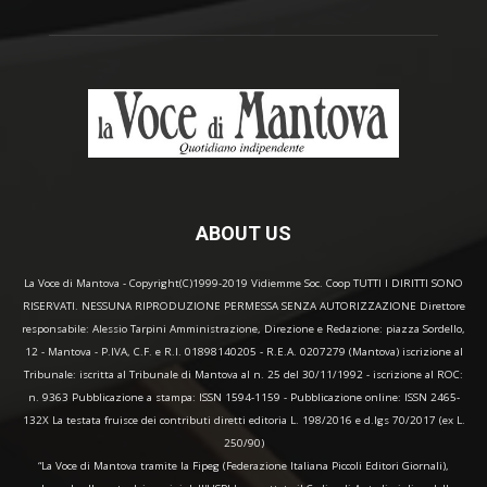
ABOUT US
La Voce di Mantova - Copyright(C)1999-2019 Vidiemme Soc. Coop TUTTI I DIRITTI SONO
RISERVATI. NESSUNA RIPRODUZIONE PERMESSA SENZA AUTORIZZAZIONE Direttore
responsabile: Alessio Tarpini Amministrazione, Direzione e Redazione: piazza Sordello,
12 - Mantova - P.IVA, C.F. e R.I. 01898140205 - R.E.A. 0207279 (Mantova) iscrizione al
Tribunale: iscritta al Tribunale di Mantova al n. 25 del 30/11/1992 - iscrizione al ROC:
n. 9363 Pubblicazione a stampa: ISSN 1594-1159 - Pubblicazione online: ISSN 2465-
132X La testata fruisce dei contributi diretti editoria L. 198/2016 e d.lgs 70/2017 (ex L.
250/90)
“La Voce di Mantova tramite la Fipeg (Federazione Italiana Piccoli Editori Giornali),