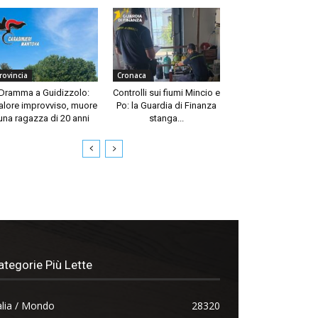
rovincia
Cronaca
Dramma a Guidizzolo:
Controlli sui fiumi Mincio e
lore improvviso, muore
Po: la Guardia di Finanza
una ragazza di 20 anni
stanga...
ategorie Più Lette
alia / Mondo
28320