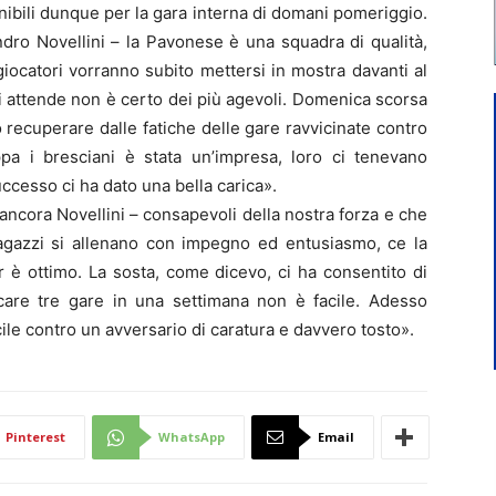
nibili dunque per la gara interna di domani pomeriggio.
ndro Novellini – la Pavonese è una squadra di qualità,
 giocatori vorranno subito mettersi in mostra davanti al
i attende non è certo dei più agevoli. Domenica scorsa
recuperare dalle fatiche delle gare ravvicinate contro
oppa i bresciani è stata un’impresa, loro ci tenevano
ccesso ci ha dato una bella carica».
ancora Novellini – consapevoli della nostra forza e che
ragazzi si allenano con impegno ed entusiasmo, ce la
er è ottimo. La sosta, come dicevo, ci ha consentito di
ocare tre gare in una settimana non è facile. Adesso
ile contro un avversario di caratura e davvero tosto».
Pinterest
WhatsApp
Email