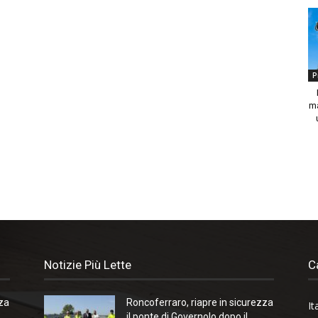
P
ma
Notizie Più Lette
C
zza
Roncoferraro, riapre in sicurezza
It
il ponte di Governolo dopo il