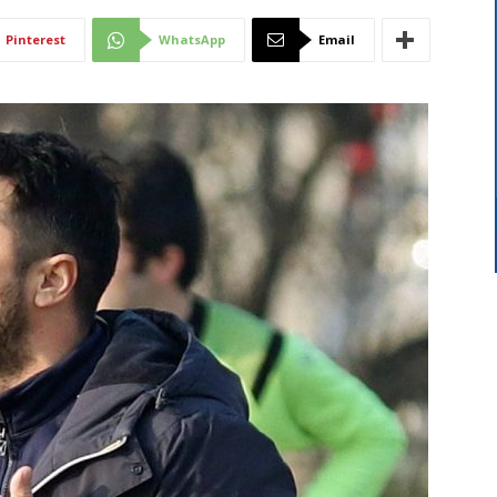
Di
Pinterest
WhatsApp
Email
Mantova