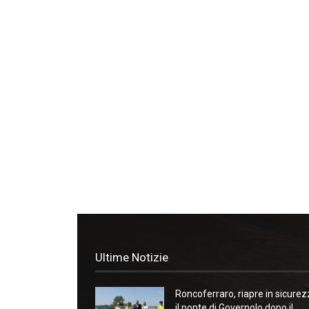
Ultime Notizie
Roncoferraro, riapre in sicure
il ponte di Governolo dopo il