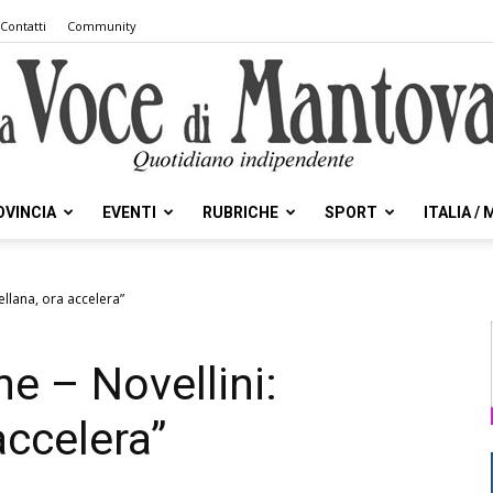
Contatti
Community
OVINCIA
EVENTI
RUBRICHE
SPORT
ITALIA /
la
ellana, ora accelera”
e – Novellini:
Voce
accelera”