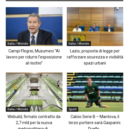
Italia / Mondo
Italia / Mondo
Campi Flegrei, Musumeci “Al
Lazio, proposta di legge per
lavoro per ridurre l’esposizione
rafforzare sicurezza e vivibilità
al rischio”
spazi urbani
Italia / Mondo
Sport
Webuild, firmato contratto da
Calcio Serie B – Mantova, il
2,7 mld per la nuova
terzo portiere sarà Gasparini.
metropolitana di...
Duello...