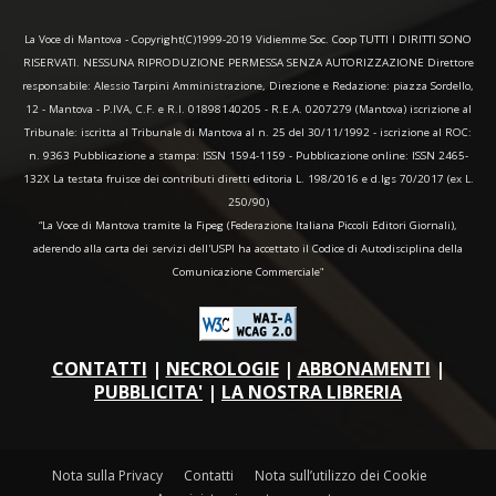
La Voce di Mantova - Copyright(C)1999-2019 Vidiemme Soc. Coop TUTTI I DIRITTI SONO
RISERVATI. NESSUNA RIPRODUZIONE PERMESSA SENZA AUTORIZZAZIONE Direttore
responsabile: Alessio Tarpini Amministrazione, Direzione e Redazione: piazza Sordello,
12 - Mantova - P.IVA, C.F. e R.I. 01898140205 - R.E.A. 0207279 (Mantova) iscrizione al
Tribunale: iscritta al Tribunale di Mantova al n. 25 del 30/11/1992 - iscrizione al ROC:
n. 9363 Pubblicazione a stampa: ISSN 1594-1159 - Pubblicazione online: ISSN 2465-
132X La testata fruisce dei contributi diretti editoria L. 198/2016 e d.lgs 70/2017 (ex L.
250/90)
“La Voce di Mantova tramite la Fipeg (Federazione Italiana Piccoli Editori Giornali),
aderendo alla carta dei servizi dell'USPI ha accettato il Codice di Autodisciplina della
Comunicazione Commerciale"
CONTATTI
|
NECROLOGIE
|
ABBONAMENTI
|
PUBBLICITA'
|
LA NOSTRA LIBRERIA
Nota sulla Privacy
Contatti
Nota sull’utilizzo dei Cookie