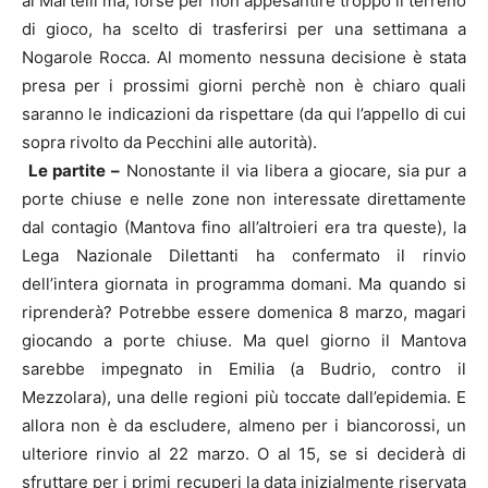
al Martelli ma, forse per non appesantire troppo il terreno
di gioco, ha scelto di trasferirsi per una settimana a
Nogarole Rocca. Al momento nessuna decisione è stata
presa per i prossimi giorni perchè non è chiaro quali
saranno le indicazioni da rispettare (da qui l’appello di cui
sopra rivolto da Pecchini alle autorità).
Le partite –
Nonostante il via libera a giocare, sia pur a
porte chiuse e nelle zone non interessate direttamente
dal contagio (Mantova fino all’altroieri era tra queste), la
Lega Nazionale Dilettanti ha confermato il rinvio
dell’intera giornata in programma domani. Ma quando si
riprenderà? Potrebbe essere domenica 8 marzo, magari
giocando a porte chiuse. Ma quel giorno il Mantova
sarebbe impegnato in Emilia (a Budrio, contro il
Mezzolara), una delle regioni più toccate dall’epidemia. E
allora non è da escludere, almeno per i biancorossi, un
ulteriore rinvio al 22 marzo. O al 15, se si deciderà di
sfruttare per i primi recuperi la data inizialmente riservata