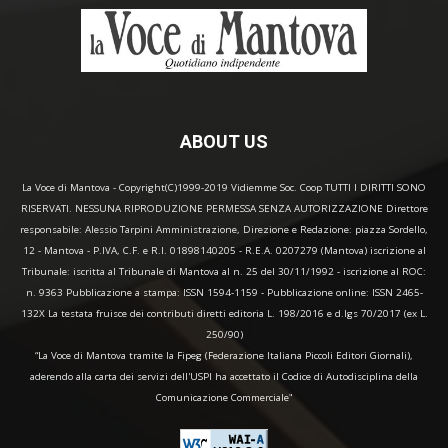
ABOUT US
La Voce di Mantova - Copyright(C)1999-2019 Vidiemme Soc. Coop TUTTI I DIRITTI SONO
RISERVATI. NESSUNA RIPRODUZIONE PERMESSA SENZA AUTORIZZAZIONE Direttore
responsabile: Alessio Tarpini Amministrazione, Direzione e Redazione: piazza Sordello,
12 - Mantova - P.IVA, C.F. e R.I. 01898140205 - R.E.A. 0207279 (Mantova) iscrizione al
Tribunale: iscritta al Tribunale di Mantova al n. 25 del 30/11/1992 - iscrizione al ROC:
n. 9363 Pubblicazione a stampa: ISSN 1594-1159 - Pubblicazione online: ISSN 2465-
132X La testata fruisce dei contributi diretti editoria L. 198/2016 e d.lgs 70/2017 (ex L.
250/90)
“La Voce di Mantova tramite la Fipeg (Federazione Italiana Piccoli Editori Giornali),
aderendo alla carta dei servizi dell'USPI ha accettato il Codice di Autodisciplina della
Comunicazione Commerciale"