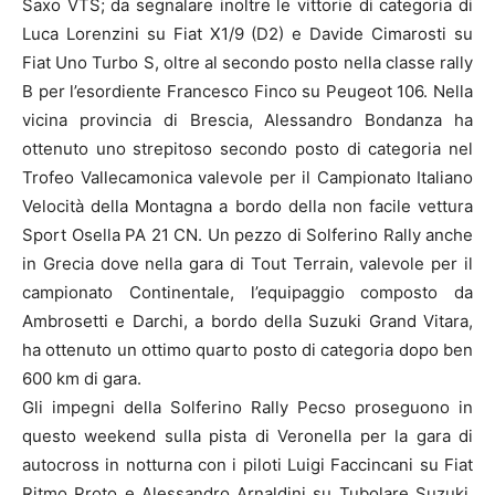
Saxo VTS; da segnalare inoltre le vittorie di categoria di
Luca Lorenzini su Fiat X1/9 (D2) e Davide Cimarosti su
Fiat Uno Turbo S, oltre al secondo posto nella classe rally
B per l’esordiente Francesco Finco su Peugeot 106. Nella
vicina provincia di Brescia, Alessandro Bondanza ha
ottenuto uno strepitoso secondo posto di categoria nel
Trofeo Vallecamonica valevole per il Campionato Italiano
Velocità della Montagna a bordo della non facile vettura
Sport Osella PA 21 CN. Un pezzo di Solferino Rally anche
in Grecia dove nella gara di Tout Terrain, valevole per il
campionato Continentale, l’equipaggio composto da
Ambrosetti e Darchi, a bordo della Suzuki Grand Vitara,
ha ottenuto un ottimo quarto posto di categoria dopo ben
600 km di gara.
Gli impegni della Solferino Rally Pecso proseguono in
questo weekend sulla pista di Veronella per la gara di
autocross in notturna con i piloti Luigi Faccincani su Fiat
Ritmo Proto e Alessandro Arnaldini su Tubolare Suzuki,