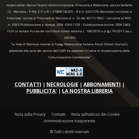
responsabile: Alessio Tarpini Amministrazione, Direzione e Redazione: piazza Sordello,
12 - Mantova - P.IVA, C.F. e R.I. 01898140205 - R.E.A. 0207279 (Mantova) iscrizione al
Tribunale: iscritta al Tribunale di Mantova al n. 25 del 30/11/1992 - iscrizione al ROC:
n. 9363 Pubblicazione a stampa: ISSN 1594-1159 - Pubblicazione online: ISSN 2465-
132X La testata fruisce dei contributi diretti editoria L. 198/2016 e d.lgs 70/2017 (ex L.
250/90)
“La Voce di Mantova tramite la Fipeg (Federazione Italiana Piccoli Editori Giornali),
aderendo alla carta dei servizi dell'USPI ha accettato il Codice di Autodisciplina della
Comunicazione Commerciale"
CONTATTI
|
NECROLOGIE
|
ABBONAMENTI
|
PUBBLICITA'
|
LA NOSTRA LIBRERIA
Nota sulla Privacy
Contatti
Nota sull’utilizzo dei Cookie
Amministrazione trasparente
© Tutti i diritti riservati