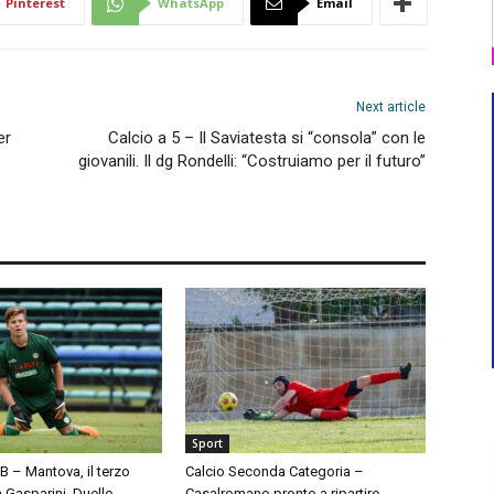
Pinterest
WhatsApp
Email
Next article
er
Calcio a 5 – Il Saviatesta si “consola” con le
giovanili. Il dg Rondelli: “Costruiamo per il futuro”
Sport
 B – Mantova, il terzo
Calcio Seconda Categoria –
à Gasparini. Duello
Casalromano pronto a ripartire.