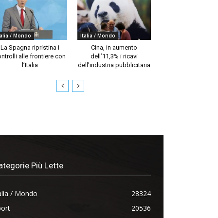
talia / Mondo
Italia / Mondo
La Spagna ripristina i
Cina, in aumento
ntrolli alle frontiere con
dell’11,3% i ricavi
l’Italia
dell’industria pubblicitaria
ategorie Più Lette
alia / Mondo
28324
ort
20536