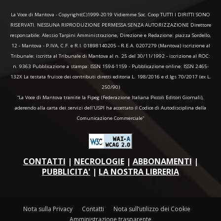
La Voce di Mantova - Copyright(C)1999-2019 Vidiemme Soc. Coop TUTTI I DIRITTI SONO
RISERVATI. NESSUNA RIPRODUZIONE PERMESSA SENZA AUTORIZZAZIONE Direttore
responsabile: Alessio Tarpini Amministrazione, Direzione e Redazione: piazza Sordello,
12 - Mantova - P.IVA, C.F. e R.I. 01898140205 - R.E.A. 0207279 (Mantova) iscrizione al
Tribunale: iscritta al Tribunale di Mantova al n. 25 del 30/11/1992 - iscrizione al ROC:
n. 9363 Pubblicazione a stampa: ISSN 1594-1159 - Pubblicazione online: ISSN 2465-
132X La testata fruisce dei contributi diretti editoria L. 198/2016 e d.lgs 70/2017 (ex L.
250/90)
“La Voce di Mantova tramite la Fipeg (Federazione Italiana Piccoli Editori Giornali),
aderendo alla carta dei servizi dell'USPI ha accettato il Codice di Autodisciplina della
Comunicazione Commerciale"
CONTATTI
|
NECROLOGIE
|
ABBONAMENTI
|
PUBBLICITA'
|
LA NOSTRA LIBRERIA
Nota sulla Privacy
Contatti
Nota sull’utilizzo dei Cookie
Amministrazione trasparente