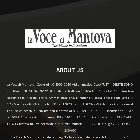
ABOUT US
La Voce di Mantova - Copyright(C)1999-2019 Vidiemme Soc. Coop TUTTI I DIRITTI SONO
RISERVATI. NESSUNA RIPRODUZIONE PERMESSA SENZA AUTORIZZAZIONE Direttore
responsabile: Alessio Tarpini Amministrazione, Direzione e Redazione: piazza Sordello,
12 - Mantova - P.IVA, C.F. e R.I. 01898140205 - R.E.A. 0207279 (Mantova) iscrizione al
Tribunale: iscritta al Tribunale di Mantova al n. 25 del 30/11/1992 - iscrizione al ROC:
n. 9363 Pubblicazione a stampa: ISSN 1594-1159 - Pubblicazione online: ISSN 2465-
132X La testata fruisce dei contributi diretti editoria L. 198/2016 e d.lgs 70/2017 (ex L.
250/90)
“La Voce di Mantova tramite la Fipeg (Federazione Italiana Piccoli Editori Giornali),