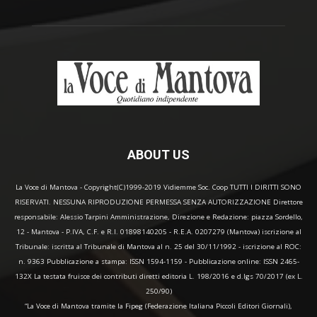
ABOUT US
La Voce di Mantova - Copyright(C)1999-2019 Vidiemme Soc. Coop TUTTI I DIRITTI SONO
RISERVATI. NESSUNA RIPRODUZIONE PERMESSA SENZA AUTORIZZAZIONE Direttore
responsabile: Alessio Tarpini Amministrazione, Direzione e Redazione: piazza Sordello,
12 - Mantova - P.IVA, C.F. e R.I. 01898140205 - R.E.A. 0207279 (Mantova) iscrizione al
Tribunale: iscritta al Tribunale di Mantova al n. 25 del 30/11/1992 - iscrizione al ROC:
n. 9363 Pubblicazione a stampa: ISSN 1594-1159 - Pubblicazione online: ISSN 2465-
132X La testata fruisce dei contributi diretti editoria L. 198/2016 e d.lgs 70/2017 (ex L.
250/90)
“La Voce di Mantova tramite la Fipeg (Federazione Italiana Piccoli Editori Giornali),