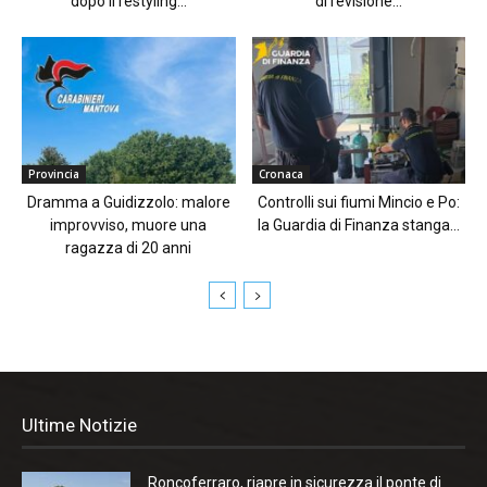
dopo il restyling...
di revisione...
Provincia
Cronaca
Dramma a Guidizzolo: malore
Controlli sui fiumi Mincio e Po:
improvviso, muore una
la Guardia di Finanza stanga...
ragazza di 20 anni
Ultime Notizie
Roncoferraro, riapre in sicurezza il ponte di