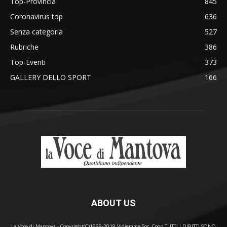
Top-Provincia
845
Coronavirus top
636
Senza categoria
527
Rubriche
386
Top-Eventi
373
GALLERY DELLO SPORT
166
ABOUT US
La Voce di Mantova - Copyright(C)1999-2019 Vidiemme Soc. Coop TUTTI I DIRITTI SONO