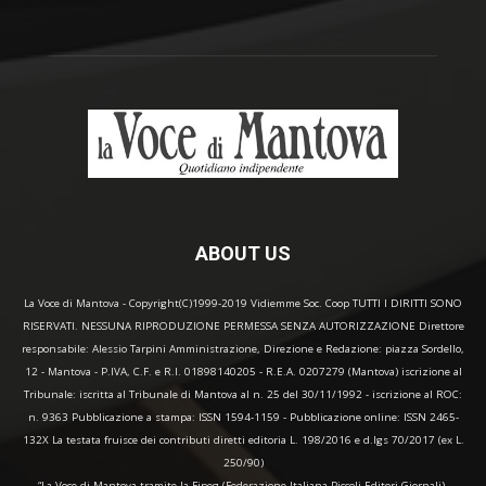
ABOUT US
La Voce di Mantova - Copyright(C)1999-2019 Vidiemme Soc. Coop TUTTI I DIRITTI SONO
RISERVATI. NESSUNA RIPRODUZIONE PERMESSA SENZA AUTORIZZAZIONE Direttore
responsabile: Alessio Tarpini Amministrazione, Direzione e Redazione: piazza Sordello,
12 - Mantova - P.IVA, C.F. e R.I. 01898140205 - R.E.A. 0207279 (Mantova) iscrizione al
Tribunale: iscritta al Tribunale di Mantova al n. 25 del 30/11/1992 - iscrizione al ROC:
n. 9363 Pubblicazione a stampa: ISSN 1594-1159 - Pubblicazione online: ISSN 2465-
132X La testata fruisce dei contributi diretti editoria L. 198/2016 e d.lgs 70/2017 (ex L.
250/90)
“La Voce di Mantova tramite la Fipeg (Federazione Italiana Piccoli Editori Giornali),