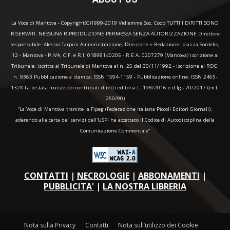
La Voce di Mantova - Copyright(C)1999-2019 Vidiemme Soc. Coop TUTTI I DIRITTI SONO
RISERVATI. NESSUNA RIPRODUZIONE PERMESSA SENZA AUTORIZZAZIONE Direttore
responsabile: Alessio Tarpini Amministrazione, Direzione e Redazione: piazza Sordello,
12 - Mantova - P.IVA, C.F. e R.I. 01898140205 - R.E.A. 0207279 (Mantova) iscrizione al
Tribunale: iscritta al Tribunale di Mantova al n. 25 del 30/11/1992 - iscrizione al ROC:
n. 9363 Pubblicazione a stampa: ISSN 1594-1159 - Pubblicazione online: ISSN 2465-
132X La testata fruisce dei contributi diretti editoria L. 198/2016 e d.lgs 70/2017 (ex L.
250/90)
“La Voce di Mantova tramite la Fipeg (Federazione Italiana Piccoli Editori Giornali),
aderendo alla carta dei servizi dell'USPI ha accettato il Codice di Autodisciplina della
Comunicazione Commerciale"
CONTATTI
|
NECROLOGIE
|
ABBONAMENTI
|
PUBBLICITA'
|
LA NOSTRA LIBRERIA
Nota sulla Privacy
Contatti
Nota sull’utilizzo dei Cookie