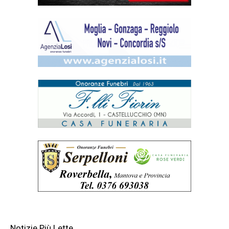
Notizie Più Lette