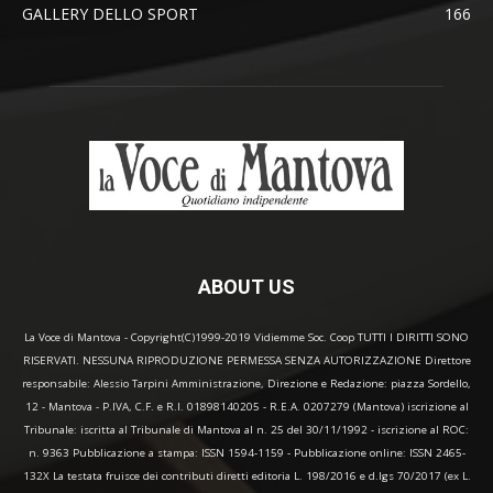
GALLERY DELLO SPORT
166
ABOUT US
La Voce di Mantova - Copyright(C)1999-2019 Vidiemme Soc. Coop TUTTI I DIRITTI SONO
RISERVATI. NESSUNA RIPRODUZIONE PERMESSA SENZA AUTORIZZAZIONE Direttore
responsabile: Alessio Tarpini Amministrazione, Direzione e Redazione: piazza Sordello,
12 - Mantova - P.IVA, C.F. e R.I. 01898140205 - R.E.A. 0207279 (Mantova) iscrizione al
Tribunale: iscritta al Tribunale di Mantova al n. 25 del 30/11/1992 - iscrizione al ROC:
n. 9363 Pubblicazione a stampa: ISSN 1594-1159 - Pubblicazione online: ISSN 2465-
132X La testata fruisce dei contributi diretti editoria L. 198/2016 e d.lgs 70/2017 (ex L.