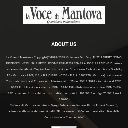
ABOUT US
La Voce di Mantova - Copyright(C)1999-2019 Vidiemme Soc. Coop TUTTI I DIRITTI SONO
RISERVATI. NESSUNA RIPRODUZIONE PERMESSA SENZA AUTORIZZAZIONE Direttore
responsabile: Alessio Tarpini Amministrazione, Direzione e Redazione: piazza Sordello,
12 - Mantova - P.IVA, C.F. e R.I. 01898140205 - R.E.A. 0207279 (Mantova) iscrizione al
Tribunale: iscritta al Tribunale di Mantova al n. 25 del 30/11/1992 - iscrizione al ROC:
n. 9363 Pubblicazione a stampa: ISSN 1594-1159 - Pubblicazione online: ISSN 2465-
132X La testata fruisce dei contributi diretti editoria L. 198/2016 e d.lgs 70/2017 (ex L.
250/90)
“La Voce di Mantova tramite la Fipeg (Federazione Italiana Piccoli Editori Giornali),
aderendo alla carta dei servizi dell'USPI ha accettato il Codice di Autodisciplina della
Comunicazione Commerciale"