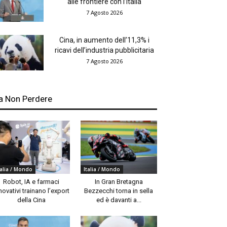
alle frontiere con l’Italia
7 Agosto 2026
Cina, in aumento dell’11,3% i
ricavi dell’industria pubblicitaria
7 Agosto 2026
a Non Perdere
talia / Mondo
Italia / Mondo
Robot, IA e farmaci
In Gran Bretagna
novativi trainano l’export
Bezzecchi torna in sella
della Cina
ed è davanti a...