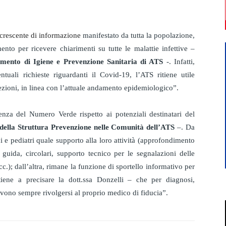
crescente di informazione
manifestato da tutta la popolazione,
nto per ricevere chiarimenti su tutte le malattie infettive –
imento di Igiene e Prevenzione Sanitaria di ATS
-. Infatti,
uali richieste riguardanti il Covid-19, l’ATS ritiene utile
fezioni, in linea con l’attuale andamento epidemiologico”.
enza del Numero Verde rispetto ai potenziali destinatari del
e della Struttura Prevenzione nelle Comunità dell’ATS
–. Da
i e pediatri quale supporto alla loro attività (approfondimento
 guida, circolari, supporto tecnico per le segnalazioni delle
cc.); dall’altra, rimane la funzione di sportello informativo per
iene a precisare la dott.ssa Donzelli – che per diagnosi,
devono sempre rivolgersi al proprio medico di fiducia”.