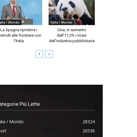
talia / Mondo
Italia / Mondo
La Spagna ripristina i
Cina, in aumento
ntrolli alle frontiere con
dell’11,3% i ricavi
l’Italia
dell’industria pubblicitaria
ategorie Più Lette
alia / Mondo
28324
ort
20536