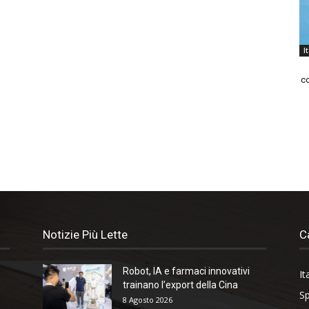
I
co
Notizie Più Lette
C
Robot, IA e farmaci innovativi
It
trainano l’export della Cina
Sp
8 Agosto 2026