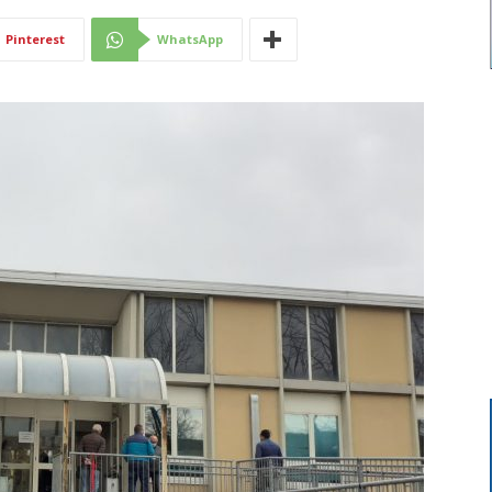
Di
Pinterest
WhatsApp
Mantova