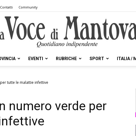
Contatti
Community
OVINCIA
EVENTI
RUBRICHE
SPORT
ITALIA /
la
r tutte le malattie infettive
un numero verde per
Voce
infettive