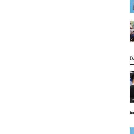
D
I
in