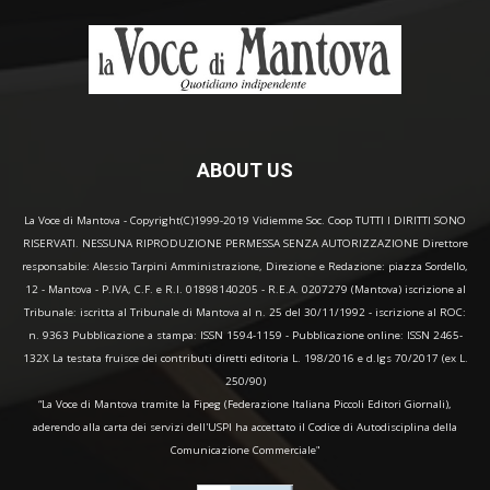
ABOUT US
La Voce di Mantova - Copyright(C)1999-2019 Vidiemme Soc. Coop TUTTI I DIRITTI SONO
RISERVATI. NESSUNA RIPRODUZIONE PERMESSA SENZA AUTORIZZAZIONE Direttore
responsabile: Alessio Tarpini Amministrazione, Direzione e Redazione: piazza Sordello,
12 - Mantova - P.IVA, C.F. e R.I. 01898140205 - R.E.A. 0207279 (Mantova) iscrizione al
Tribunale: iscritta al Tribunale di Mantova al n. 25 del 30/11/1992 - iscrizione al ROC:
n. 9363 Pubblicazione a stampa: ISSN 1594-1159 - Pubblicazione online: ISSN 2465-
132X La testata fruisce dei contributi diretti editoria L. 198/2016 e d.lgs 70/2017 (ex L.
250/90)
“La Voce di Mantova tramite la Fipeg (Federazione Italiana Piccoli Editori Giornali),
aderendo alla carta dei servizi dell'USPI ha accettato il Codice di Autodisciplina della
Comunicazione Commerciale"