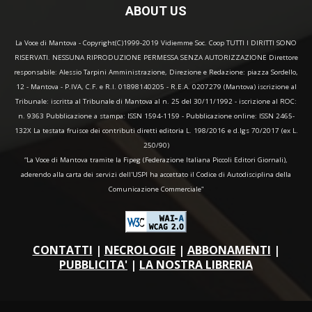
ABOUT US
La Voce di Mantova - Copyright(C)1999-2019 Vidiemme Soc. Coop TUTTI I DIRITTI SONO
RISERVATI. NESSUNA RIPRODUZIONE PERMESSA SENZA AUTORIZZAZIONE Direttore
responsabile: Alessio Tarpini Amministrazione, Direzione e Redazione: piazza Sordello,
12 - Mantova - P.IVA, C.F. e R.I. 01898140205 - R.E.A. 0207279 (Mantova) iscrizione al
Tribunale: iscritta al Tribunale di Mantova al n. 25 del 30/11/1992 - iscrizione al ROC:
n. 9363 Pubblicazione a stampa: ISSN 1594-1159 - Pubblicazione online: ISSN 2465-
132X La testata fruisce dei contributi diretti editoria L. 198/2016 e d.lgs 70/2017 (ex L.
250/90)
“La Voce di Mantova tramite la Fipeg (Federazione Italiana Piccoli Editori Giornali),
aderendo alla carta dei servizi dell'USPI ha accettato il Codice di Autodisciplina della
Comunicazione Commerciale"
CONTATTI
|
NECROLOGIE
|
ABBONAMENTI
|
PUBBLICITA'
|
LA NOSTRA LIBRERIA