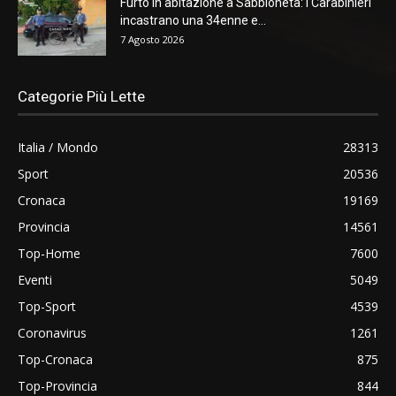
Furto in abitazione a Sabbioneta: i Carabinieri
incastrano una 34enne e...
7 Agosto 2026
Categorie Più Lette
Italia / Mondo
28313
Sport
20536
Cronaca
19169
Provincia
14561
Top-Home
7600
Eventi
5049
Top-Sport
4539
Coronavirus
1261
Top-Cronaca
875
Top-Provincia
844