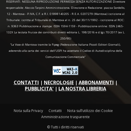
RISERVATI. NESSUNA RIPRODUZIONE PERMESSA SENZA AUTORIZZAZIONE Direttore
responsabile: Alessio Tarpini Amministrazione, Direzione e Redazione: piazza Sordello,
12 - Mantova - P.IVA, C.F. e R.I. 01898140205 - R.E.A. 0207279 (Mantova) iscrizione al
Tribunale: iscritta al Tribunale di Mantova al n. 25 del 30/11/1992 - iscrizione al ROC:
n. 9363 Pubblicazione a stampa: ISSN 1594-1159 - Pubblicazione online: ISSN 2465-
132X La testata fruisce dei contributi diretti editoria L. 198/2016 e d.lgs 70/2017 (ex L.
250/90)
“La Voce di Mantova tramite la Fipeg (Federazione Italiana Piccoli Editori Giornali),
aderendo alla carta dei servizi dell'USPI ha accettato il Codice di Autodisciplina della
Comunicazione Commerciale"
CONTATTI
|
NECROLOGIE
|
ABBONAMENTI
|
PUBBLICITA'
|
LA NOSTRA LIBRERIA
Nota sulla Privacy
Contatti
Nota sull’utilizzo dei Cookie
Amministrazione trasparente
© Tutti i diritti riservati