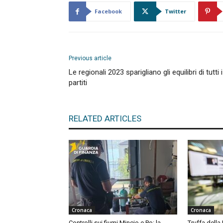
Facebook
Twitter
Previous article
Le regionali 2023 sparigliano gli equilibri di tutti i
partiti
RELATED ARTICLES
Cronaca
Cronaca
Controlli sui fiumi Mincio e Po: la
Truffa della