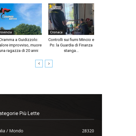
rovincia
Cronaca
Dramma a Guidizzolo:
Controlli sui fiumi Mincio e
lore improvviso, muore
Po: la Guardia di Finanza
una ragazza di 20 anni
stanga...
ategorie Più Lette
alia / Mondo
28320