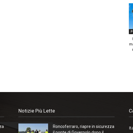
P
ma
Notizie Più Lette
C
zza
Roncoferraro, riapre in sicurezza
It
il ponte di Governolo dopo il