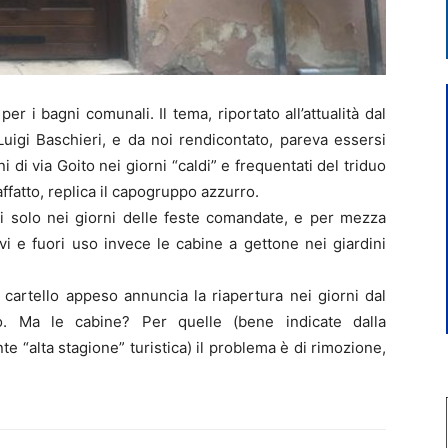
r i bagni comunali. Il tema, riportato all’attualità dal
uigi Baschieri, e da noi rendicontato, pareva essersi
 di via Goito nei giorni “caldi” e frequentati del triduo
ffatto, replica il capogruppo azzurro.
i solo nei giorni delle feste comandate, e per mezza
ivi e fuori uso invece le cabine a gettone nei giardini
l cartello appeso annuncia la riapertura nei giorni dal
o. Ma le cabine? Per quelle (bene indicate dalla
ente “alta stagione” turistica) il problema è di rimozione,