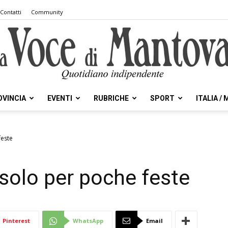
Contatti
Community
OVINCIA
EVENTI
RUBRICHE
SPORT
ITALIA /
la
feste
 solo per poche feste
Voce
Pinterest
WhatsApp
Email