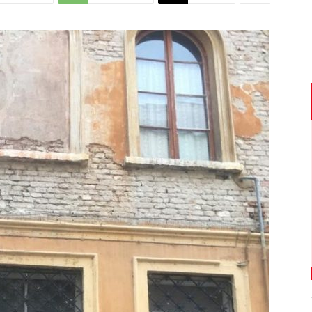
Di
Mantova