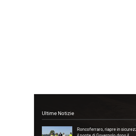
Ultime Notizie
Roncoferraro, riapre in sicure
il ponte di Governolo dopo il