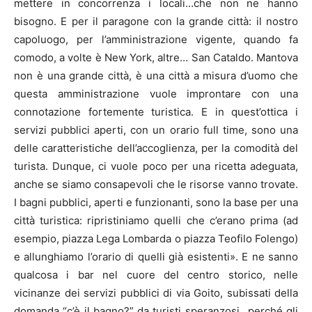
mettere in concorrenza i locali…che non ne hanno
bisogno. E per il paragone con la grande città: il nostro
capoluogo, per l’amministrazione vigente, quando fa
comodo, a volte è New York, altre… San Cataldo. Mantova
non è una grande città, è una città a misura d’uomo che
questa amministrazione vuole improntare con una
connotazione fortemente turistica. E in quest’ottica i
servizi pubblici aperti, con un orario full time, sono una
delle caratteristiche dell’accoglienza, per la comodità del
turista. Dunque, ci vuole poco per una ricetta adeguata,
anche se siamo consapevoli che le risorse vanno trovate.
I bagni pubblici, aperti e funzionanti, sono la base per una
città turistica: ripristiniamo quelli che c’erano prima (ad
esempio, piazza Lega Lombarda o piazza Teofilo Folengo)
e allunghiamo l’orario di quelli già esistenti». E ne sanno
qualcosa i bar nel cuore del centro storico, nelle
vicinanze dei servizi pubblici di via Goito, subissati della
domanda “c’è il bagno?” da turisti speranzosi…perché gli