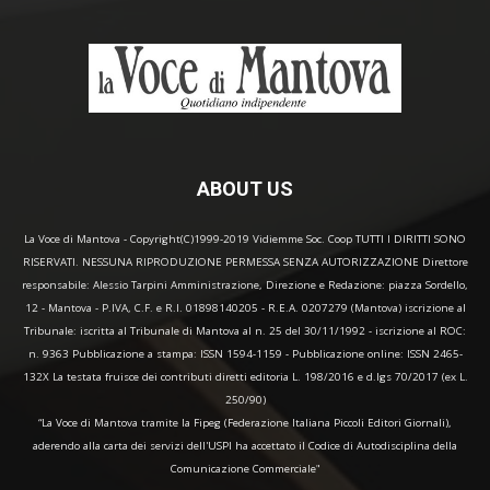
ABOUT US
La Voce di Mantova - Copyright(C)1999-2019 Vidiemme Soc. Coop TUTTI I DIRITTI SONO
RISERVATI. NESSUNA RIPRODUZIONE PERMESSA SENZA AUTORIZZAZIONE Direttore
responsabile: Alessio Tarpini Amministrazione, Direzione e Redazione: piazza Sordello,
12 - Mantova - P.IVA, C.F. e R.I. 01898140205 - R.E.A. 0207279 (Mantova) iscrizione al
Tribunale: iscritta al Tribunale di Mantova al n. 25 del 30/11/1992 - iscrizione al ROC:
n. 9363 Pubblicazione a stampa: ISSN 1594-1159 - Pubblicazione online: ISSN 2465-
132X La testata fruisce dei contributi diretti editoria L. 198/2016 e d.lgs 70/2017 (ex L.
250/90)
“La Voce di Mantova tramite la Fipeg (Federazione Italiana Piccoli Editori Giornali),
aderendo alla carta dei servizi dell'USPI ha accettato il Codice di Autodisciplina della
Comunicazione Commerciale"