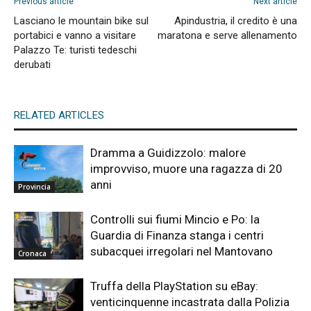
Previous article
Next article
Lasciano le mountain bike sul
Apindustria, il credito è una
portabici e vanno a visitare
maratona e serve allenamento
Palazzo Te: turisti tedeschi
derubati
RELATED ARTICLES
Dramma a Guidizzolo: malore
improvviso, muore una ragazza di 20
anni
Provincia
Controlli sui fiumi Mincio e Po: la
Guardia di Finanza stanga i centri
subacquei irregolari nel Mantovano
Cronaca
Truffa della PlayStation su eBay:
venticinquenne incastrata dalla Polizia