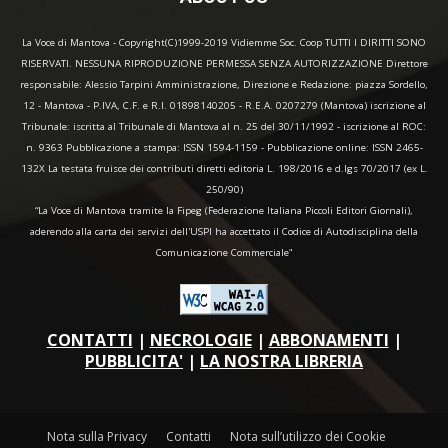
La Voce di Mantova - Copyright(C)1999-2019 Vidiemme Soc. Coop TUTTI I DIRITTI SONO
RISERVATI. NESSUNA RIPRODUZIONE PERMESSA SENZA AUTORIZZAZIONE Direttore
responsabile: Alessio Tarpini Amministrazione, Direzione e Redazione: piazza Sordello,
12 - Mantova - P.IVA, C.F. e R.I. 01898140205 - R.E.A. 0207279 (Mantova) iscrizione al
Tribunale: iscritta al Tribunale di Mantova al n. 25 del 30/11/1992 - iscrizione al ROC:
n. 9363 Pubblicazione a stampa: ISSN 1594-1159 - Pubblicazione online: ISSN 2465-
132X La testata fruisce dei contributi diretti editoria L. 198/2016 e d.lgs 70/2017 (ex L.
250/90)
“La Voce di Mantova tramite la Fipeg (Federazione Italiana Piccoli Editori Giornali),
aderendo alla carta dei servizi dell'USPI ha accettato il Codice di Autodisciplina della
Comunicazione Commerciale"
CONTATTI
|
NECROLOGIE
|
ABBONAMENTI
|
PUBBLICITA'
|
LA NOSTRA LIBRERIA
Nota sulla Privacy
Contatti
Nota sull’utilizzo dei Cookie